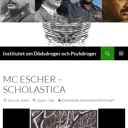
Sök
Institutet om Dödsdroger och Psykdroger
HOPPA
PRIMÄR
TILL
MENY
INNEHÅLL
MC ESCHER –
SCHOLASTICA
JULI 24, 2009
1024 × 768
DÖDANDE DROGER FÖR PSYKET