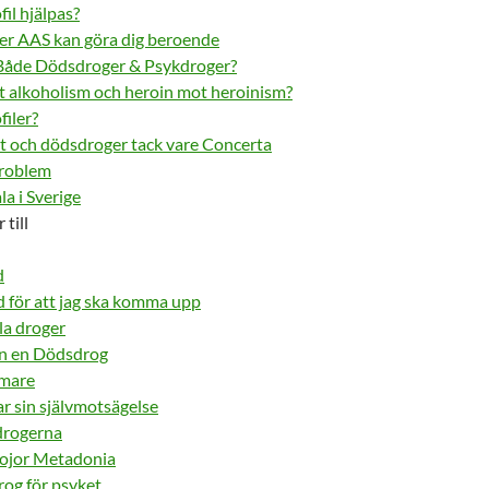
il hjälpas?
er AAS kan göra dig beroende
 Både Dödsdroger & Psykdroger?
ot alkoholism och heroin mot heroinism?
filer?
et och dödsdroger tack vare Concerta
problem
a i Sverige
 till
d
 för att jag ska komma upp
ala droger
en en Dödsdrog
mmare
 sin självmotsägelse
drogerna
ojor Metadonia
og för psyket