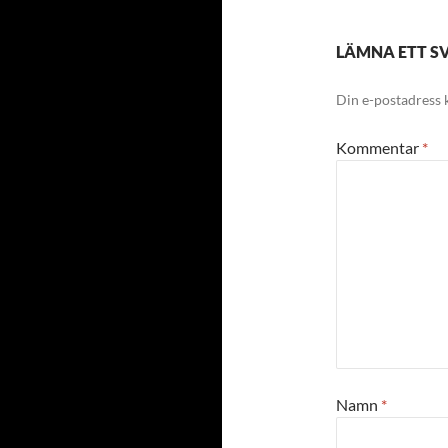
LÄMNA ETT S
Din e-postadress 
Kommentar
*
Namn
*