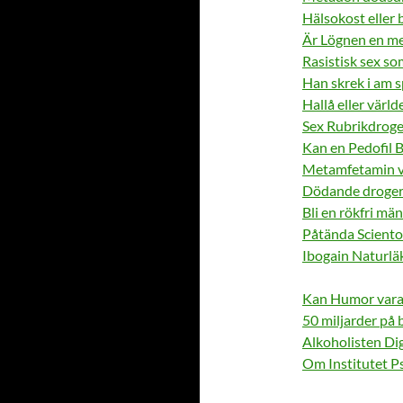
Hälsokost eller
Är Lögnen en me
Rasistisk sex s
Han skrek i am 
Hallå eller värld
Sex Rubrikdroge
Kan en Pedofil 
Metamfetamin v
Dödande droger 
Bli en rökfri mä
Påtända Sciento
Ibogain Naturl
Kan Humor vara
50 miljarder på
Alkoholisten Di
Om Institutet 