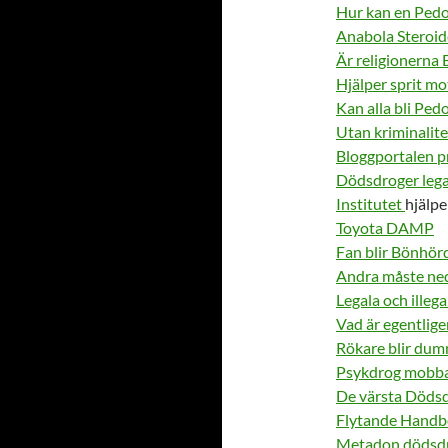
Hur kan en Pedof
Anabola Steroid
Är religionerna
Hjälper sprit m
Kan alla bli Pedo
Utan kriminalit
Bloggportalen 
Dödsdroger legal
Institutet
hjälper
Toyota DAMP
Fan blir Bönhör
Andra måste ned
Legala och illeg
Vad är egentlig
Rökare blir du
Psykdrog mobbar
De värsta Döds
Flytande Handb
Metadon dödsdr