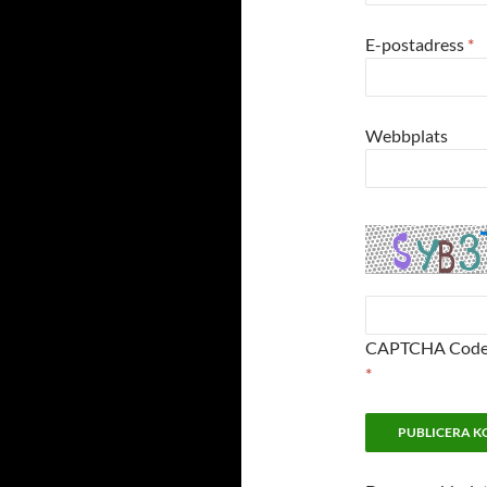
E-postadress
*
Webbplats
CAPTCHA Cod
*