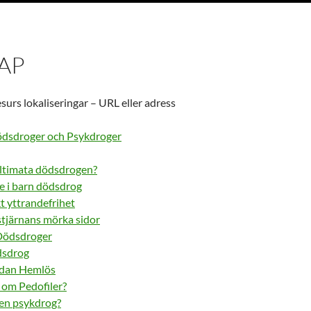
AP
urs lokaliseringar – URL eller adress
ödsdroger och Psykdroger
ltimata dödsdrogen?
e i barn dödsdrog
t yttrandefrihet
stjärnans mörka sidor
 Dödsdroger
dsdrog
edan Hemlös
 om Pedofiler?
 en psykdrog?