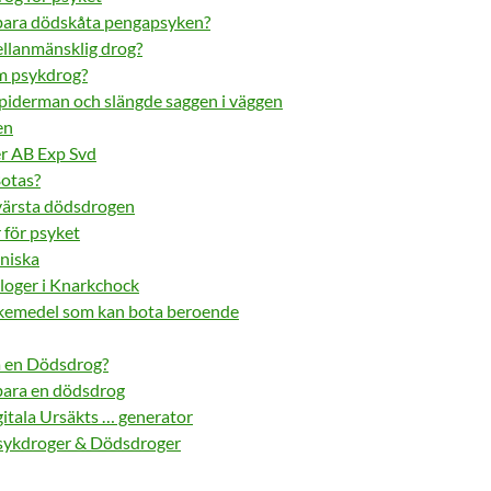
 bara dödskåta pengapsyken?
llanmänsklig drog?
om psykdrog?
spiderman och slängde saggen i väggen
en
r AB Exp Svd
Botas?
ärsta dödsdrogen
för psyket
nniska
loger i Knarkchock
äkemedel som kan bota beroende
 en Dödsdrog?
 bara en dödsdrog
gitala Ursäkts … generator
Psykdroger & Dödsdroger