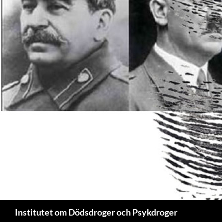
Sök
Institutet om Dödsdroger och Psykdroger