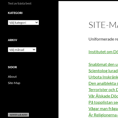
Test av bästa best
KATEGORI
SITE-M
kategori
Uniformerade res
ARKIV
arkiv
Institutet om D
Snabbmat den u
SIDOR
Scientolog lurad
Urbota Inskränk
About
Den analblekta 
Site-Map
Terrorister och
Vår Älskade Dö
På topplistan s
Vågar man fråga
Är Religionerna