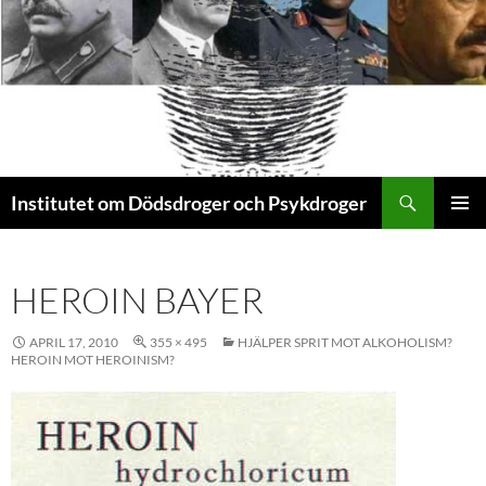
Sök
Institutet om Dödsdroger och Psykdroger
HOPPA
PRIMÄR
TILL
MENY
INNEHÅLL
HEROIN BAYER
APRIL 17, 2010
355 × 495
HJÄLPER SPRIT MOT ALKOHOLISM?
HEROIN MOT HEROINISM?