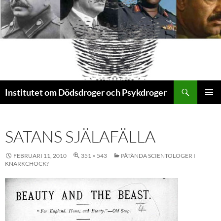
Sök
Institutet om Dödsdroger och Psykdroger
HOPPA
PRIMÄR
TILL
MENY
INNEHÅLL
SATANS SJÄLAFÄLLA
FEBRUARI 11, 2010
351 × 543
PÅTÄNDA SCIENTOLOGER I
KNARKCHOCK?