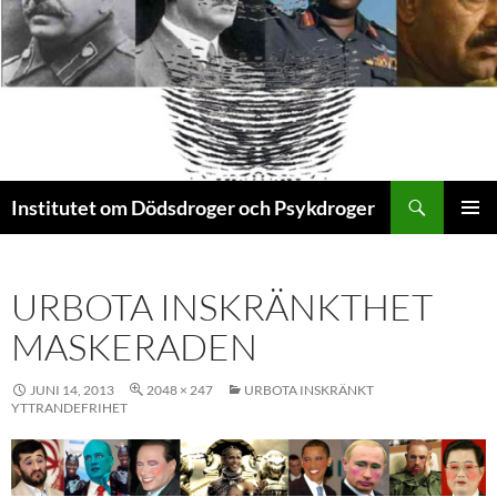
Sök
Institutet om Dödsdroger och Psykdroger
HOPPA
PRIMÄR
TILL
MENY
INNEHÅLL
URBOTA INSKRÄNKTHET
MASKERADEN
JUNI 14, 2013
2048 × 247
URBOTA INSKRÄNKT
YTTRANDEFRIHET