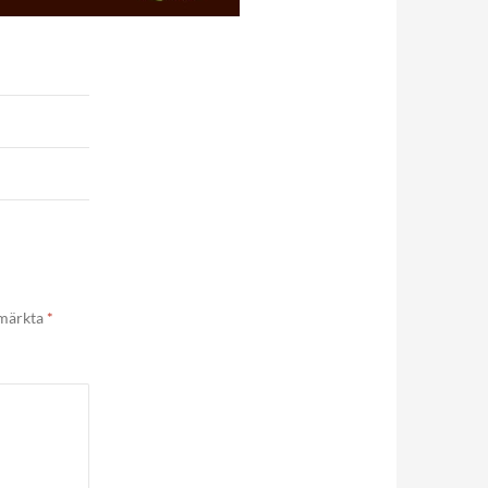
 märkta
*