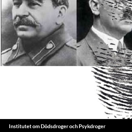
Sök
Institutet om Dödsdroger och Psykdroger