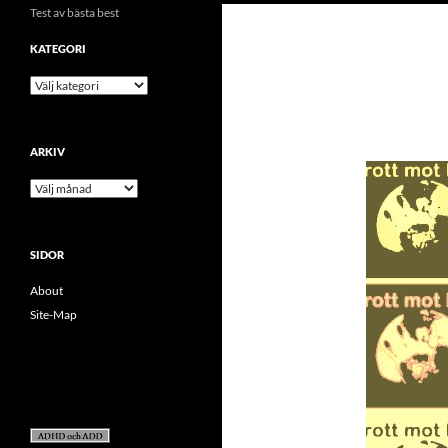
Test av bästa best
KATEGORI
kategori
ARKIV
arkiv
SIDOR
About
Site-Map