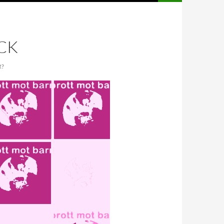
ACK
R?