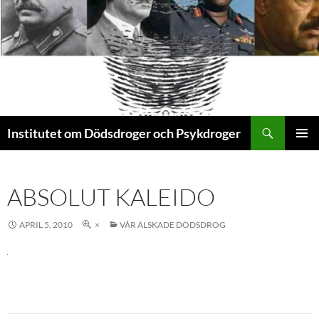
Sök
Institutet om Dödsdroger och Psykdroger
HOPPA
PRIMÄR
TILL
MENY
INNEHÅLL
ABSOLUT KALEIDO
APRIL 5, 2010
×
VÅR ÄLSKADE DÖDSDROG