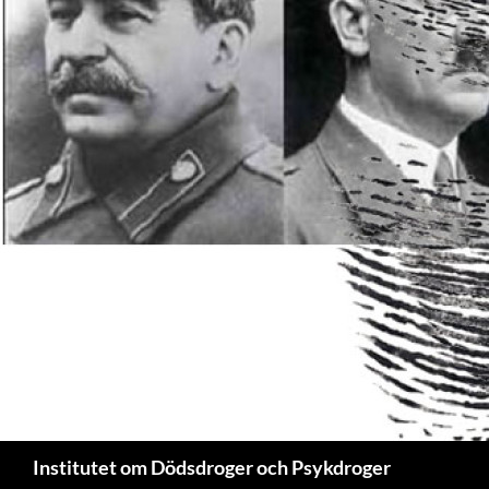
Sök
Institutet om Dödsdroger och Psykdroger