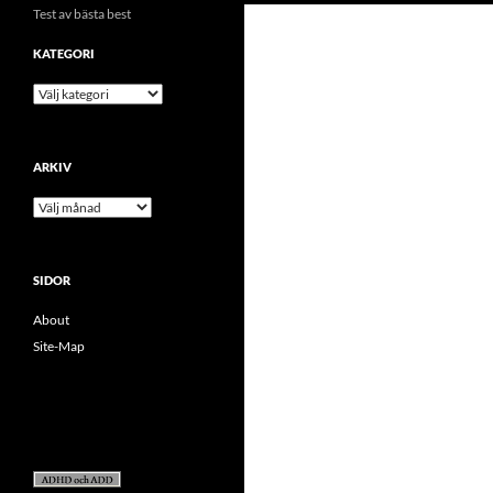
Test av bästa best
KATEGORI
kategori
ARKIV
arkiv
SIDOR
About
Site-Map