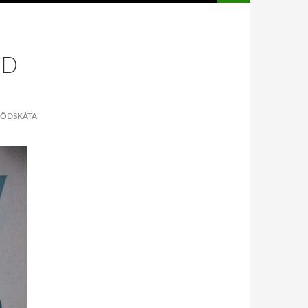
ID
DÖDSKÅTA