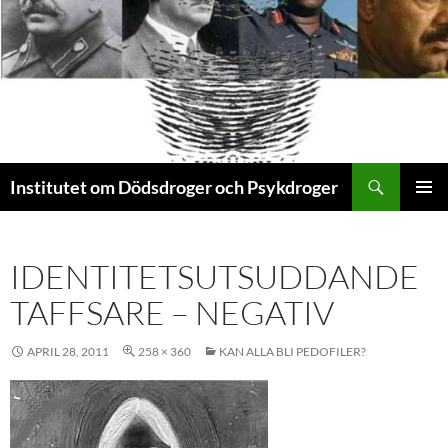
Sök
Institutet om Dödsdroger och Psykdroger
HOPPA
PRIMÄR
TILL
MENY
INNEHÅLL
IDENTITETSUTSUDDANDE
TAFFSARE – NEGATIV
APRIL 28, 2011
258 × 360
KAN ALLA BLI PEDOFILER?