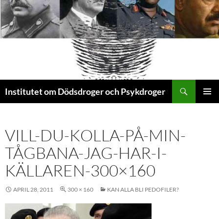
Sök
Institutet om Dödsdroger och Psykdroger
HOPPA
PRIMÄR
TILL
MENY
INNEHÅLL
VILL-DU-KOLLA-PÅ-MIN-
TÅGBANA-JAG-HAR-I-
KÄLLAREN-300×160
APRIL 28, 2011
300 × 160
KAN ALLA BLI PEDOFILER?