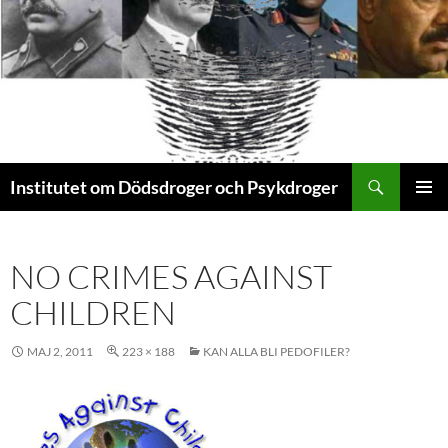
Sök
Institutet om Dödsdroger och Psykdroger
HOPPA
PRIMÄR
TILL
MENY
INNEHÅLL
NO CRIMES AGAINST
CHILDREN
MAJ 2, 2011
223 × 188
KAN ALLA BLI PEDOFILER?