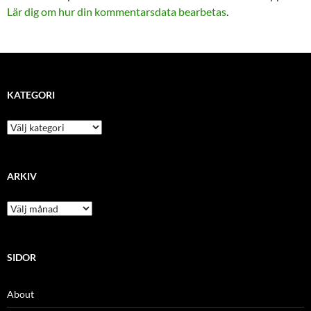
Lär dig om hur din kommentarsdata bearbetas
.
KATEGORI
kategori
ARKIV
arkiv
SIDOR
About