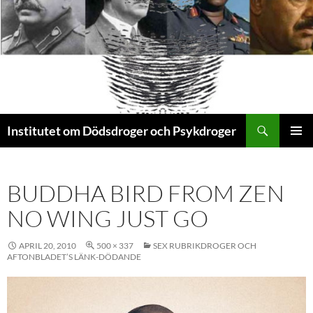
Sök
Institutet om Dödsdroger och Psykdroger
HOPPA
PRIMÄR
TILL
MENY
INNEHÅLL
BUDDHA BIRD FROM ZEN
NO WING JUST GO
APRIL 20, 2010
500 × 337
SEX RUBRIKDROGER OCH
AFTONBLADET’S LÄNK-DÖDANDE