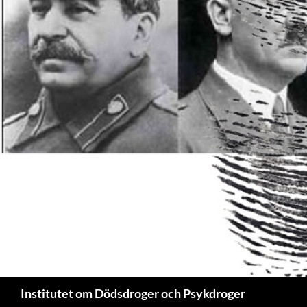
Sök
Institutet om Dödsdroger och Psykdroger