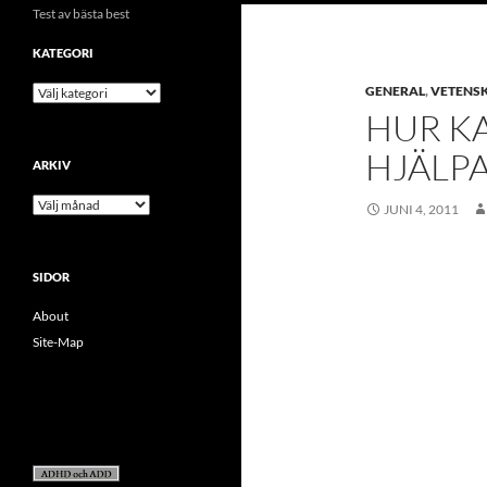
Test av bästa best
KATEGORI
kategori
GENERAL
,
VETENS
HUR K
HJÄLPA
ARKIV
arkiv
JUNI 4, 2011
SIDOR
About
Site-Map