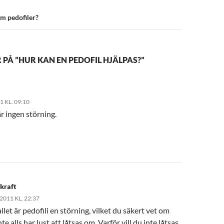
m pedofiler?
 PÅ ”HUR KAN EN PEDOFIL HJÄLPAS?”
1 KL. 09:10
är ingen störning.
dkraft
 2011 KL. 22:37
allet är pedofili en störning, vilket du säkert vet om
te alls har lust att låtsas om. Varför vill du inte låtsas