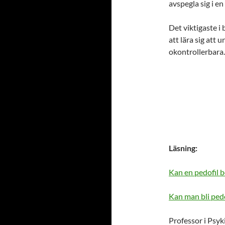
avspegla sig i en
Det viktigaste i 
att lära sig att 
okontrollerbara.
Läsning:
Kan en pedofil 
Kan man bli pedo
Professor i Psyk