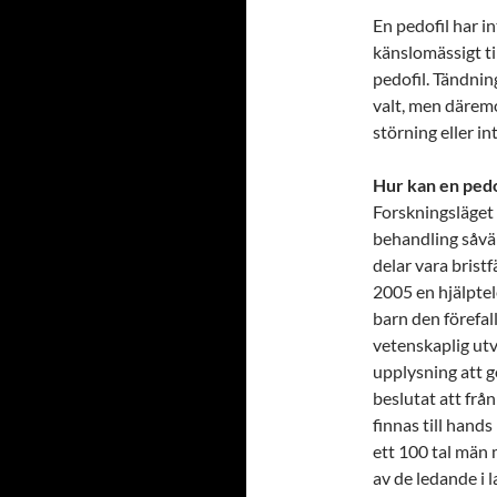
En pedofil har in
känslomässigt til
pedofil. Tändnin
valt, men däremo
störning eller int
Hur kan en pedo
Forskningsläget 
behandling såväl
delar vara bristf
2005 en hjälptel
barn den förefall
vetenskaplig utv
upplysning att 
beslutat att frå
finnas till hands
ett 100 tal män 
av de ledande i 