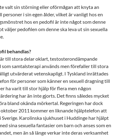
te valt sin störning eller oförmågan att knyta an
l personer i sin egen ålder, vilket är vanligt hos en
gsmönstret hos en pedofil är inte något som denne
t väljer pedofilen om denne ska leva ut sin sexuella
e.
fil behandlas?
är till stora delar oklart, testosterondämpande
 som samtalsterapi används men förefaller till stora
älligt utvärderat vetenskapligt. I Tyskland inrättades
efon för personer som känner en sexuell dragning till
er ha varit till stor hjälp för flera men någon
ärdering har än inte gjorts. Det finns således mycket
göra bland okända mörkertal. Regeringen har dock
n oktober 2011 kommer en liknande hjälptelefon att
 i Sverige. Karolinska sjukhuset i Huddinge har hjälpt
med sina sexuella fantasier om barn och anses som en
landet, men än så länge verkar inte deras verksamhet