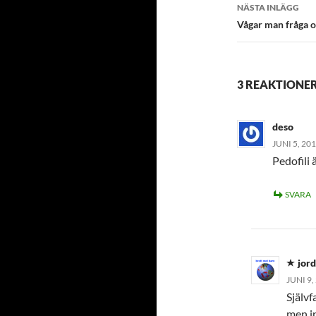
NÄSTA INLÄGG
Vågar man fråga o
3 REAKTIONER
deso
JUNI 5, 201
Pedofili 
SVARA
jor
JUNI 9,
Självf
men in