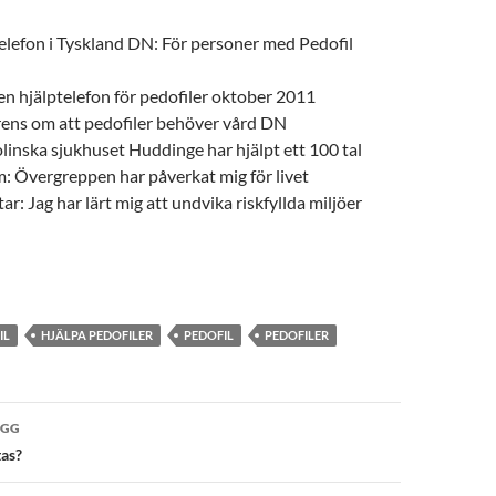
elefon i Tyskland DN: För personer med Pedofil
 en hjälptelefon för pedofiler oktober 2011
rens om att pedofiler behöver vård DN
linska sjukhuset Huddinge har hjälpt ett 100 tal
: Övergreppen har påverkat mig för livet
ar: Jag har lärt mig att undvika riskfyllda miljöer
IL
HJÄLPA PEDOFILER
PEDOFIL
PEDOFILER
vigering
ÄGG
tas?