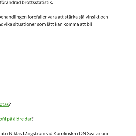
 förändrad brottsstatistik.
behandlingen förefaller vara att stärka självinsikt och
undvika situationer som lätt kan komma att bli
botas
?
fil på äldre dar
?
iatri Niklas Långström vid Karolinska i DN Svarar om