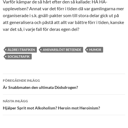
Varför kämpar de så hårt efter den så kallade: HA HA-
upplevelsen? Annat var det förr i tiden då var gamlingarna mer
organiserade i s.k. gnäll-pakter som till stora delar gick ut på
att generalisera och påstå att allt var bättre förr i tiden, kanske
var det så, i varje fall för deras egen del?
ÄLDRE I TRAFIKEN
ANSVARSLÖST BETEENDE
HUMOR
SOCIALTRAFIK
Inläggsnavigering
FÖREGÅENDE INLÄGG
Är Snabbmaten den ultimata Dödsdrogen?
NÄSTA INLÄGG
Hjälper Sprit mot Alkoholism? Heroin mot Heroinism?