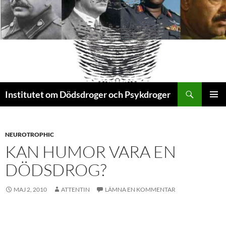
Sök
Institutet om Dödsdroger och Psykdroger
HOPPA
PRIMÄR
TILL
MENY
INNEHÅLL
NEUROTROPHIC
KAN HUMOR VARA EN
DÖDSDROG?
MAJ 2, 2010
ATTENTIN
LÄMNA EN KOMMENTAR