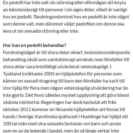
En pedofil har inte valt sin störning eller oförmågan att knyta
an känslomässigt till personer i sin egen ålder, vilket är vanligt
hos en pedofil. Tändningsmönstret hos en pedofil är inte något
som denne valt, men däremot väljer pedofilen om denne ska
leva ut sin sexuella störning eller inte.
Hur kan en pedofil behandlas?
Forskningsläget är till stora delar oklart, testosterondämpande
behandling såväl som samtalsterapi används men förefaller till
stora delar vara bristfälligt utvärderat vetenskapligt. I
Tyskland inrättades 2005 en hjälptelefon för personer som
känner en sexuell dragning till barn den förefaller ha varit till
stor hjälp för flera men någon vetenskaplig utvärdering har än
inte gjorts. Det finns således mycket upplysning att göra bland
okända mörkertal. Regeringen har dock beslutat att från
oktober 2011 kommer en liknande hjälptelefon att finnas till
hands i Sverige. Karolinska sjukhuset i Huddinge har hjälpt ett
100 tal män med sina sexuella fantasier om barn och anses
som en av de ledande i landet, men än så länge verkar inte