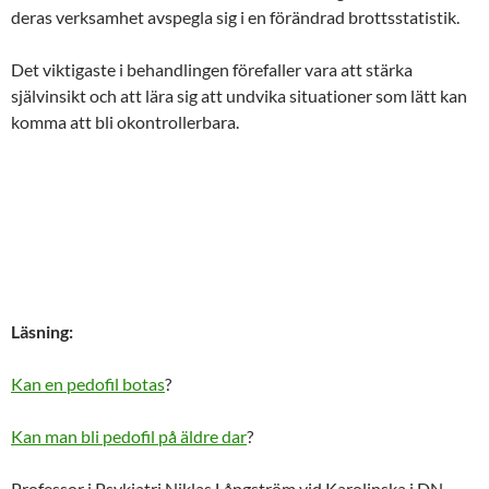
deras verksamhet avspegla sig i en förändrad brottsstatistik.
Det viktigaste i behandlingen förefaller vara att stärka
självinsikt och att lära sig att undvika situationer som lätt kan
komma att bli okontrollerbara.
Läsning:
Kan en pedofil botas
?
Kan man bli pedofil på äldre dar
?
Professor i Psykiatri Niklas Långström vid Karolinska i DN