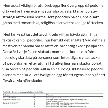
Men också viktigt för att förebygga fler övergrepp då pedofiler
ofta verkar ha en extremt stor vilja och starkt manipulativ
strategi att försöka normalisera pedofilin på en uppsjö sätt
gärna med romantiska, religiösa eller vetenskapliga förtecken.
Med tanke på just detta och titeln vill jag hävda att många
faktiskt kan bli pedofiler. (hur hemskt det än låter) Vad det hela
mest verkar handla om är att få en ordentlig skada på hjärnan.
Detta är i varje fall en slutsats man skulle kunna dra från
neurologiska data på personer som inte tidigare visat tecken
på pedofili, men efter att ha fått allvarliga hjärnskador börjat
visa tecken på pedofili. Alltså en neurologiskt baserad pedofili,
eller om man så vill ett tydligt belägg för att egenskapen går att
förvärva via hjärnskador.