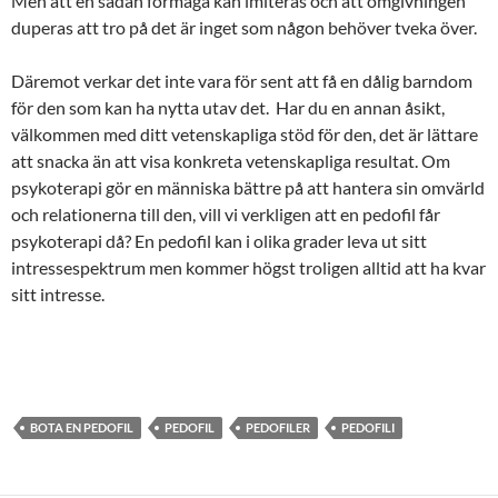
Men att en sådan förmåga kan imiteras och att omgivningen
duperas att tro på det är inget som någon behöver tveka över.
Däremot verkar det inte vara för sent att få en dålig barndom
för den som kan ha nytta utav det. Har du en annan åsikt,
välkommen med ditt vetenskapliga stöd för den, det är lättare
att snacka än att visa konkreta vetenskapliga resultat. Om
psykoterapi gör en människa bättre på att hantera sin omvärld
och relationerna till den, vill vi verkligen att en pedofil får
psykoterapi då? En pedofil kan i olika grader leva ut sitt
intressespektrum men kommer högst troligen alltid att ha kvar
sitt intresse.
BOTA EN PEDOFIL
PEDOFIL
PEDOFILER
PEDOFILI