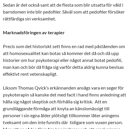
Sedan är det också sant att de flesta som blir utsatta för våld i
barndomen inte blir pedofiler. Såväl som att pedofiler försöker
rättfärdiga sin verksamhet.
Marknadsföringen av terapier
Precis som det historiskt sett finns en rad med påståenden om
att homosexualitet kan botas så kommer det då och då upp
historier om hur psykoterapi eller något annat botat pedofili,
man kan och bör då fråga sig varför detta aldrig kunna bevisas
effektivt rent vetenskapligt.
Liksom Thomas Qvick’s erkännanden ansågs vara en seger för
psykoterapin så kanske det med facit i hand finns anledning att
hålla sig något skeptisk och förhålla sig kritisk. Att en
grundläggande förmåga att knyta an känslomässigt till
personer i sin egna ålder plötsligt tillkommer låter aningens
tveksamt om den inte funnits där tidigare som vuxen person.