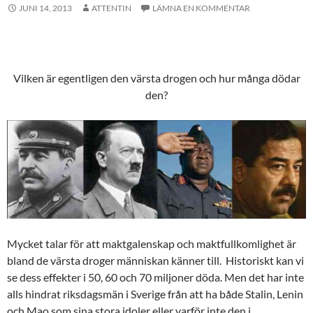
JUNI 14, 2013
ATTENTIN
LÄMNA EN KOMMENTAR
Vilken är egentligen den värsta drogen och hur många dödar
den?
Mycket talar för att maktgalenskap och maktfullkomlighet är
bland de värsta droger människan känner till. Historiskt kan vi
se dess effekter i 50, 60 och 70 miljoner döda. Men det har inte
alls hindrat riksdagsmän i Sverige från att ha både Stalin, Lenin
och Mao som sina stora idoler eller varför inte den i