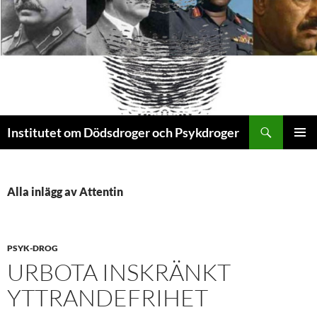
Sök
Institutet om Dödsdroger och Psykdroger
HOPPA
PRIMÄR
TILL
MENY
INNEHÅLL
Alla inlägg av Attentin
PSYK-DROG
URBOTA INSKRÄNKT
YTTRANDEFRIHET