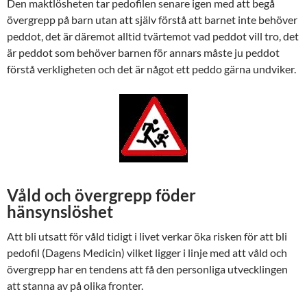
Den maktlösheten tar pedofilen senare igen med att begå
övergrepp på barn utan att själv förstå att barnet inte behöver
peddot, det är däremot alltid tvärtemot vad peddot vill tro, det
är peddot som behöver barnen för annars måste ju peddot
förstå verkligheten och det är något ett peddo gärna undviker.
Våld och övergrepp föder
hänsynslöshet
Att bli utsatt för våld tidigt i livet verkar öka risken för att bli
pedofil (Dagens Medicin) vilket ligger i linje med att våld och
övergrepp har en tendens att få den personliga utvecklingen
att stanna av på olika fronter.