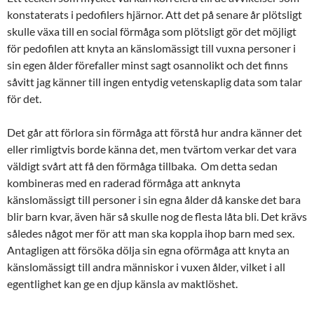
konstaterats i pedofilers hjärnor. Att det på senare år plötsligt
skulle växa till en social förmåga som plötsligt gör det möjligt
för pedofilen att knyta an känslomässigt till vuxna personer i
sin egen ålder förefaller minst sagt osannolikt och det finns
såvitt jag känner till ingen entydig vetenskaplig data som talar
för det.
Det går att förlora sin förmåga att förstå hur andra känner det
eller rimligtvis borde känna det, men tvärtom verkar det vara
väldigt svårt att få den förmåga tillbaka. Om detta sedan
kombineras med en raderad förmåga att anknyta
känslomässigt till personer i sin egna ålder då kanske det bara
blir barn kvar, även här så skulle nog de flesta låta bli. Det krävs
således något mer för att man ska koppla ihop barn med sex.
Antagligen att försöka dölja sin egna oförmåga att knyta an
känslomässigt till andra människor i vuxen ålder, vilket i all
egentlighet kan ge en djup känsla av maktlöshet.