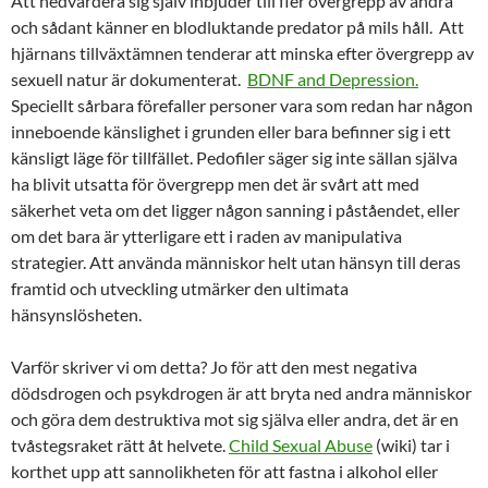
Att nedvärdera sig själv inbjuder till fler övergrepp av andra
och sådant känner en blodluktande predator på mils håll. Att
hjärnans tillväxtämnen tenderar att minska efter övergrepp av
sexuell natur är dokumenterat.
BDNF and Depression.
Speciellt sårbara förefaller personer vara som redan har någon
inneboende känslighet i grunden eller bara befinner sig i ett
känsligt läge för tillfället. Pedofiler säger sig inte sällan själva
ha blivit utsatta för övergrepp men det är svårt att med
säkerhet veta om det ligger någon sanning i påståendet, eller
om det bara är ytterligare ett i raden av manipulativa
strategier. Att använda människor helt utan hänsyn till deras
framtid och utveckling utmärker den ultimata
hänsynslösheten.
Varför skriver vi om detta? Jo för att den mest negativa
dödsdrogen och psykdrogen är att bryta ned andra människor
och göra dem destruktiva mot sig själva eller andra, det är en
tvåstegsraket rätt åt helvete.
Child Sexual Abuse
(wiki) tar i
korthet upp att sannolikheten för att fastna i alkohol eller