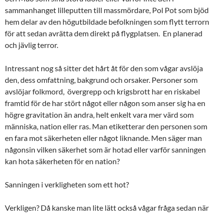
sammanhanget lilleputten till massmördare, Pol Pot som bjöd
hem delar av den högutbildade befolkningen som flytt terrorn
för att sedan avrätta dem direkt på flygplatsen. En planerad
och jävlig terror.
Intressant nog så sitter det hårt åt för den som vågar avslöja
den, dess omfattning, bakgrund och orsaker. Personer som
avslöjar folkmord, övergrepp och krigsbrott har en riskabel
framtid för de har stört något eller någon som anser sig ha en
högre gravitation än andra, helt enkelt vara mer värd som
människa, nation eller ras. Man etiketterar den personen som
en fara mot säkerheten eller något liknande. Men säger man
någonsin vilken säkerhet som är hotad eller varför sanningen
kan hota säkerheten för en nation?
Sanningen i verkligheten som ett hot?
Verkligen? Då kanske man lite lätt också vågar fråga sedan när