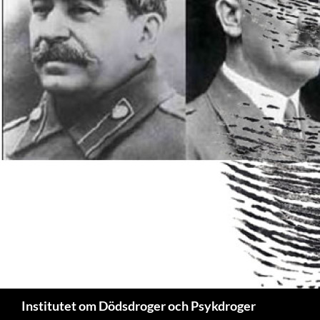
Sök
Institutet om Dödsdroger och Psykdroger