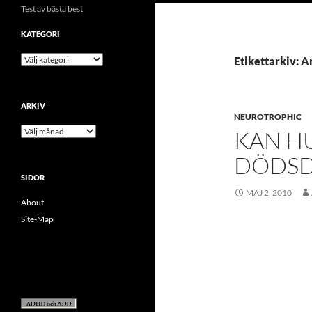
Test av bästa best
KATEGORI
kategori
Etikettarkiv: 
ARKIV
NEUROTROPHIC
arkiv
KAN H
DÖDSD
SIDOR
MAJ 2, 2010
About
Site-Map