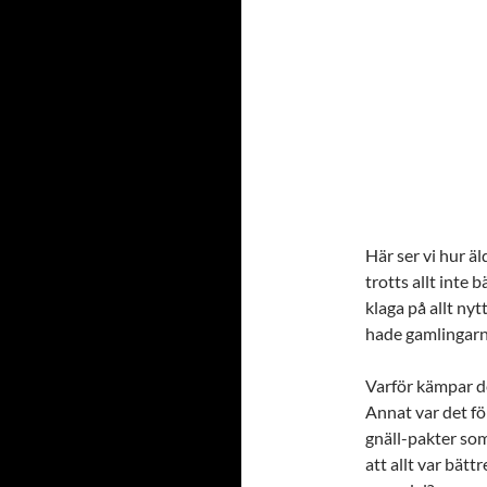
Här ser vi hur ä
trotts allt inte 
klaga på allt ny
hade gamlingar
Varför kämpar de
Annat var det fö
gnäll-pakter som 
att allt var bättr