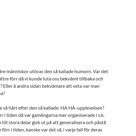
ldre människor utövar den så kallade humorn. Var det
bättre förr då vi kunde luta oss bekvämt tillbaka och
tt? Eller å andra sidan bekvämare att veta var man
na?
 så hårt efter den så kallade: HA HA-upplevelsen?
rr i tiden då var gamlingarna mer organiserade i s.k.
till stora delar gick ut på att generalisera och påstå
e förr i tiden, kanske var det så, i varje fall för deras