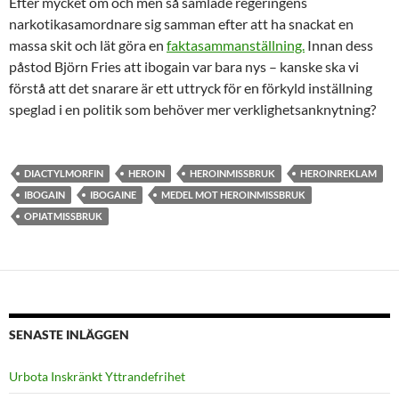
Efter mycket om och men så samlade regeringens
narkotikasamordnare sig samman efter att ha snackat en
massa skit och lät göra en
faktasammanställning.
Innan dess
påstod Björn Fries att ibogain var bara nys – kanske ska vi
förstå att det snarare är ett uttryck för en förkyld inställning
speglad i en politik som behöver mer verklighetsanknytning?
DIACTYLMORFIN
HEROIN
HEROINMISSBRUK
HEROINREKLAM
IBOGAIN
IBOGAINE
MEDEL MOT HEROINMISSBRUK
OPIATMISSBRUK
SENASTE INLÄGGEN
Urbota Inskränkt Yttrandefrihet