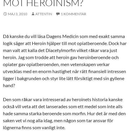
MOT HEROINISM?
MAJ 3, 2010
ATTENTIN
1 KOMMENTAR
Då kanske du vill läsa Dagens Medicin som med exakt samma
logik säger att Heroin hjälper till mot opiatberoende. Dock har
man valt att kalla det Diacetylmorfin vilket råkar vara just
heroin. Jag som trodde att heroin gav heroinberoende och
opiater gav opiatberoenden, men vetenskapen verkar
utvecklas med en enorm hastighet när rätt finansiell intressen
ligger i bakgrunden och styr lite lätt försiktigt med sin gyllene
hand?
Den som råkar vara intresserad av heroinets historia kanske
också vill veta att det lanserades som ett medel som inte alls
hade samma starka beroende som morfin. Hur det är med den
saken vet vi nog alla idag, men någon som tar ansvar för
lögnerna finns som vanligt inte.