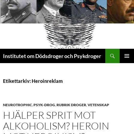
Sök
Institutet om Dödsdroger och Psykdroger
HOPPA
PRIMÄR
TILL
MENY
INNEHÅLL
Etikettarkiv: Heroinreklam
NEUROTROPHIC
,
PSYK-DROG
,
RUBRIK DROGER
,
VETENSKAP
HJÄLPER SPRIT MOT
ALKOHOLISM? HEROIN