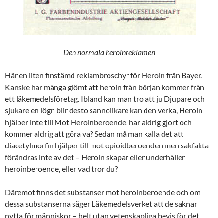
Den normala heroinreklamen
Här en liten finstämd reklambroschyr för Heroin från Bayer.
Kanske har många glömt att heroin från början kommer från
ett läkemedelsföretag. Ibland kan man tro att ju Djupare och
sjukare en lögn blir desto sannolikare kan den verka, Heroin
hjälper inte till Mot Heroinberoende, har aldrig gjort och
kommer aldrig att göra va? Sedan må man kalla det att
diacetylmorfin hjälper till mot opioidberoenden men sakfakta
förändras inte av det – Heroin skapar eller underhåller
heroinberoende, eller vad tror du?
Däremot finns det substanser mot heroinberoende och om
dessa substanserna säger Läkemedelsverket att de saknar
nytta för människor – helt utan vetenskapliga bevis för det