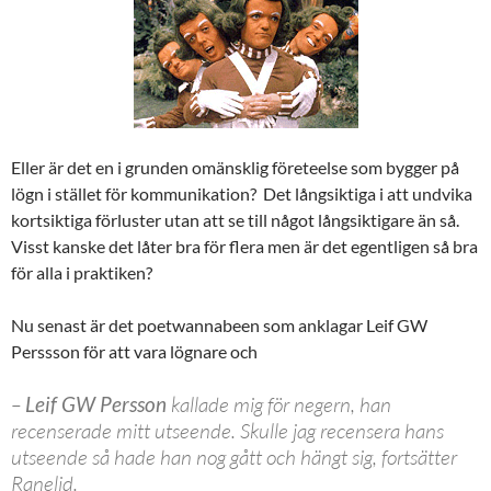
Eller är det en i grunden omänsklig företeelse som bygger på
lögn i stället för kommunikation? Det långsiktiga i att undvika
kortsiktiga förluster utan att se till något långsiktigare än så.
Visst kanske det låter bra för flera men är det egentligen så bra
för alla i praktiken?
Nu senast är det poetwannabeen som anklagar Leif GW
Perssson för att vara lögnare och
–
Leif GW Persson
kallade mig för negern, han
recenserade mitt utseende. Skulle jag recensera hans
utseende så hade han nog gått och hängt sig, fortsätter
Ranelid.