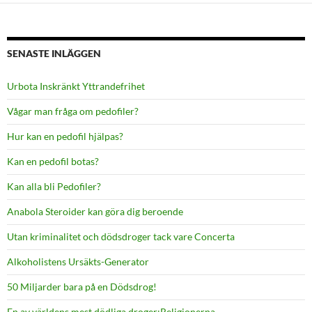
SENASTE INLÄGGEN
Urbota Inskränkt Yttrandefrihet
Vågar man fråga om pedofiler?
Hur kan en pedofil hjälpas?
Kan en pedofil botas?
Kan alla bli Pedofiler?
Anabola Steroider kan göra dig beroende
Utan kriminalitet och dödsdroger tack vare Concerta
Alkoholistens Ursäkts-Generator
50 Miljarder bara på en Dödsdrog!
En av världens mest dödliga droger:Religionerna