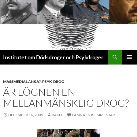
Sök
Institutet om Dödsdroger och Psykdroger
HOPPA
PRIMÄR
TILL
MENY
INNEHÅLL
MASSMEDIAL ANKA?
,
PSYK-DROG
ÄR LÖGNEN EN
MELLANMÄNSKLIG DROG?
DECEMBER 16, 2009
RAKEL
LÄMNA EN KOMMENTAR