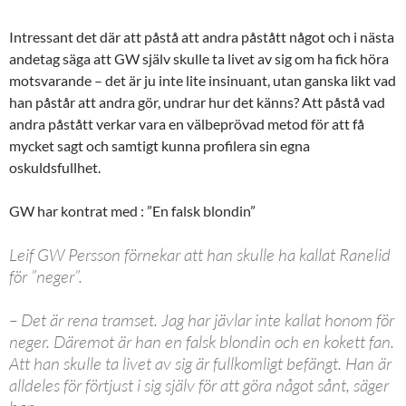
Intressant det där att påstå att andra påstått något och i nästa
andetag säga att GW själv skulle ta livet av sig om ha fick höra
motsvarande – det är ju inte lite insinuant, utan ganska likt vad
han påstår att andra gör, undrar hur det känns? Att påstå vad
andra påstått verkar vara en välbeprövad metod för att få
mycket sagt och samtigt kunna profilera sin egna
oskuldsfullhet.
GW har kontrat med : ”En falsk blondin”
Leif GW Persson förnekar att han skulle ha kallat Ranelid
för ”neger”.
– Det är rena tramset. Jag har jävlar inte kallat honom för
neger. Däremot är han en falsk blondin och en kokett fan.
Att han skulle ta livet av sig är fullkomligt befängt. Han är
alldeles för förtjust i sig själv för att göra något sånt, säger