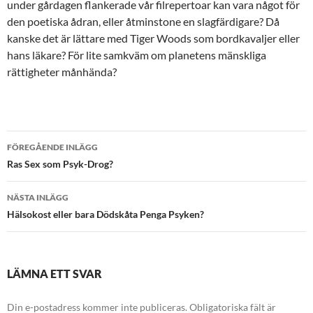
under gårdagen flankerade vår filrepertoar kan vara något för
den poetiska ådran, eller åtminstone en slagfärdigare? Då
kanske det är lättare med Tiger Woods som bordkavaljer eller
hans läkare? För lite samkväm om planetens mänskliga
rättigheter månhända?
Inläggsnavigering
FÖREGÅENDE INLÄGG
Ras Sex som Psyk-Drog?
NÄSTA INLÄGG
Hälsokost eller bara Dödskåta Penga Psyken?
LÄMNA ETT SVAR
Din e-postadress kommer inte publiceras.
Obligatoriska fält är