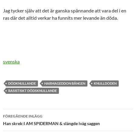
Jag tycker själv att det är ganska spännande att vara del i en
ras där det alltid verkar ha funnits mer levande än döda.
svenska
DÖDKNULLANDE
HARMAGEDDON BÅNGEN
KNULLDÖDEN
RASISTISKT DÖDSKNULLANDE
Inläggsnavigering
FÖREGÅENDE INLÄGG
Han skrek:I AM SPIDERMAN & slängde iväg saggen