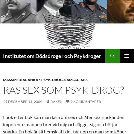
Sök
Institutet om Dödsdroger och Psykdroger
HOPPA
PRIMÄR
TILL
MENY
INNEHÅLL
MASSMEDIAL ANKA?
,
PSYK-DROG
,
SAMLAG
,
SEX
RAS SEX SOM PSYK-DROG?
DECEMBER 15, 2009
RAKEL
2 KOMMENTARER
I bok efter bok kan man läsa om sex och åter sex, suckar den
impotente mannen bredvid mig och lägger sig och börjar
snarka. En bok är så hemsk att det tar upp en man som köper