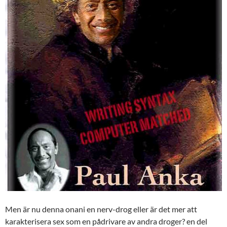
Men är nu denna onani en nerv-drog eller är det mer att
karakterisera sex som en pådrivare av andra droger? en del