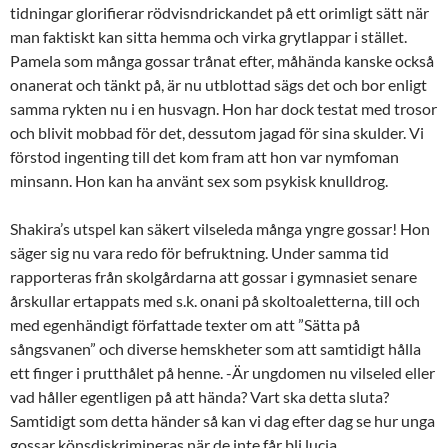
tidningar glorifierar rödvisndrickandet på ett orimligt sätt när
man faktiskt kan sitta hemma och virka grytlappar i stället.
Pamela som många gossar trånat efter, måhända kanske också
onanerat och tänkt på, är nu utblottad sägs det och bor enligt
samma rykten nu i en husvagn. Hon har dock testat med trosor
och blivit mobbad för det, dessutom jagad för sina skulder. Vi
förstod ingenting till det kom fram att hon var nymfoman
minsann. Hon kan ha använt sex som psykisk knulldrog.
Shakira’s utspel kan säkert vilseleda många yngre gossar! Hon
säger sig nu vara redo för befruktning. Under samma tid
rapporteras från skolgårdarna att gossar i gymnasiet senare
årskullar ertappats med s.k. onani på skoltoaletterna, till och
med egenhändigt författade texter om att ”Sätta på
sångsvanen” och diverse hemskheter som att samtidigt hålla
ett finger i prutthålet på henne. -Är ungdomen nu vilseled eller
vad håller egentligen på att hända? Vart ska detta sluta?
Samtidigt som detta händer så kan vi dag efter dag se hur unga
gossar könsdiskrimineras när de inte får bli lucia.