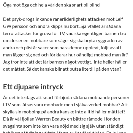
Öga mot öga och hela världen ska snart bli blind
Det psyk-drogslinkande ranerliderlighets attacken mot Leif
GW persson och andra klipps nu bort. Självfallet är sådana
terrorattacker för grova för TV, vad ska egentligen barnen tro
om de ser en mobbare som säger sig ska bryta ryggraden av
andra och påstår saker som bara denne upplevt, följt av att
man lägger sig ned och förklarar hur oändligt mobbad man är?
Jag tror inte att det lär barnen något vettigt. inte heller håller
det måttet. Så det kanske blir att putsa lite till på den ytan?
Ett djupare intryck
Är det inte dags att snart förbjuda sådana mobbande personer
i TV som låtsas vara mobbade men i själva verket mobbar? Att
skylla sin mobbing på andra kanske inte alltid håller måtttet?
Då är väl fjollan Warren Beauty en bättre råmodell för den
svagsinta som inte kan vara nöjd med sig själv utan ständigt
behöver påfyllning utifrån i form av lite färskt blod. En kvinna