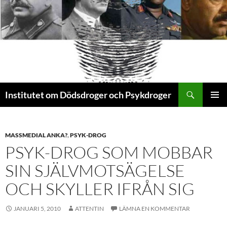
Sök
Institutet om Dödsdroger och Psykdroger
HOPPA
PRIMÄR
TILL
MENY
INNEHÅLL
MASSMEDIAL ANKA?
,
PSYK-DROG
PSYK-DROG SOM MOBBAR
SIN SJÄLVMOTSÄGELSE
OCH SKYLLER IFRÅN SIG
JANUARI 5, 2010
ATTENTIN
LÄMNA EN KOMMENTAR