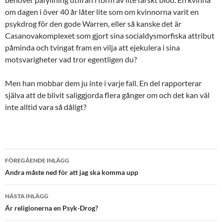
om dagen i över 40 år låter lite som om kvinnorna varit en
psykdrog för den gode Warren, eller så kanske det är
Casanovakomplexet som gjort sina socialdysmorfiska attribut
påminda och tvingat fram en vilja att ejekulera i sina
motsvarigheter vad tror egentligen du?
Men han mobbar dem ju inte i varje fall. En del rapporterar
själva att de blivit saliggjorda flera gånger om och det kan väl
inte alltid vara så dåligt?
Inläggsnavigering
FÖREGÅENDE INLÄGG
Andra måste ned för att jag ska komma upp
NÄSTA INLÄGG
Är religionerna en Psyk-Drog?