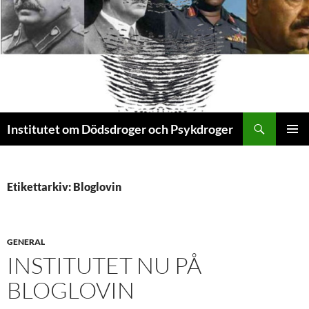
Sök
Institutet om Dödsdroger och Psykdroger
HOPPA
PRIMÄR
TILL
MENY
INNEHÅLL
Etikettarkiv: Bloglovin
GENERAL
INSTITUTET NU PÅ
BLOGLOVIN