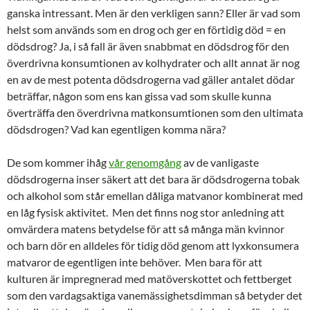
ganska intressant. Men är den verkligen sann? Eller är vad som
helst som används som en drog och ger en förtidig död = en
dödsdrog? Ja, i så fall är även snabbmat en dödsdrog för den
överdrivna konsumtionen av kolhydrater och allt annat är nog
en av de mest potenta dödsdrogerna vad gäller antalet dödar
beträffar, någon som ens kan gissa vad som skulle kunna
överträffa den överdrivna matkonsumtionen som den ultimata
dödsdrogen? Vad kan egentligen komma nära?
De som kommer ihåg
vår genomgång
av de vanligaste
dödsdrogerna inser säkert att det bara är dödsdrogerna tobak
och alkohol som står emellan dåliga matvanor kombinerat med
en låg fysisk aktivitet. Men det finns nog stor anledning att
omvärdera matens betydelse för att så många män kvinnor
och barn dör en alldeles för tidig död genom att lyxkonsumera
matvaror de egentligen inte behöver. Men bara för att
kulturen är impregnerad med matöverskottet och fettberget
som den vardagsaktiga vanemässighetsdimman så betyder det