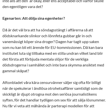
inte alls att den är okay, eller ens acceptabel och varför skulle
den egentligen vara det?
Egenarten: Att dölja sina egenheter?
Då är det väl bra att ha söndagsstängt i affärerna så att
dödsknarkande slinkor och lönnfeta gubbar går in och
vanemässigt köper sina droger? Dagen har tagit upp saken
som nu kan bli ett ärende för EU-kommissionen. Då kan bara
institutet luta sig tillbaka med en stilla undran vilket land blir
det första att förbjuda mentala slöjor för de verkliga
dödsdrogerna i samhället och inte bara skymma ansiktet med
gammal skåpat?
Aftonbladet våra kära censurvänner säljer sig ofta för billigt
när de spekulerar i ändlösa otrohetsaffärer samtidigt som de
skickligt är djupt otrogna mot den seriösa journalistikens
syften, för det handlar tydligen om sex för att sälja lösnummer.
Nu får vi veta att måhända är parterapi modellen för att