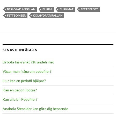
BESLÖJAD ÄNGSLAN
BURKA
BURKMAT
FETTBERGET
FETTBOMBER
KOLHYDRATSFÄLLAN
SENASTE INLÄGGEN
Urbota Inskränkt Yttrandefrihet
Vågar man fråga om pedofiler?
Hur kan en pedofil hjälpas?
Kan en pedofil botas?
Kan alla bli Pedofiler?
Anabola Steroider kan göra dig beroende