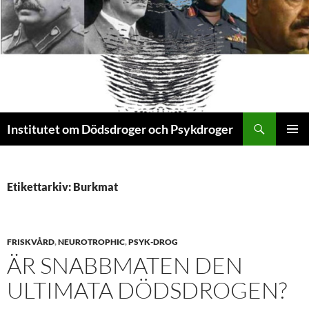
Sök
Institutet om Dödsdroger och Psykdroger
HOPPA
PRIMÄR
TILL
MENY
INNEHÅLL
Etikettarkiv: Burkmat
FRISKVÅRD
,
NEUROTROPHIC
,
PSYK-DROG
ÄR SNABBMATEN DEN
ULTIMATA DÖDSDROGEN?