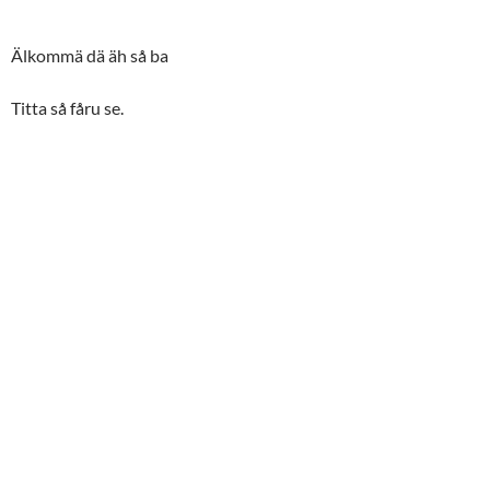
Älkommä dä äh så ba
Titta så fåru se.