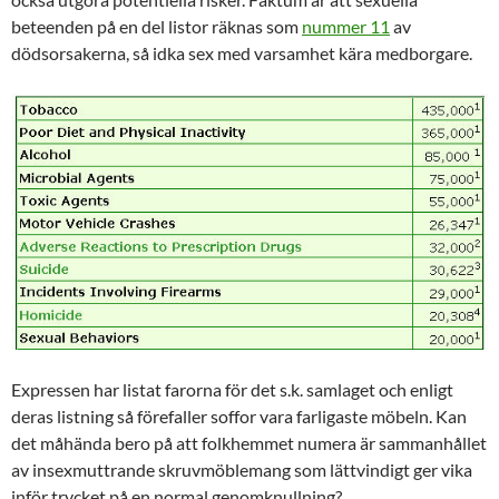
beteenden på en del listor räknas som
nummer 11
av
dödsorsakerna, så idka sex med varsamhet kära medborgare.
Expressen har listat farorna för det s.k. samlaget och enligt
deras listning så förefaller soffor vara farligaste möbeln. Kan
det måhända bero på att folkhemmet numera är sammanhållet
av insexmuttrande skruvmöblemang som lättvindigt ger vika
inför trycket på en normal genomknullning?