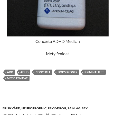
Concerta ADHD Medicin
Metylfenidat
ADD
ADHD
CONCERTA
DÖDSDROGER
KRIMINALITET
METYLFENIDAT
FRISKVÅRD
,
NEUROTROPHIC
,
PSYK-DROG
,
SAMLAG
,
SEX