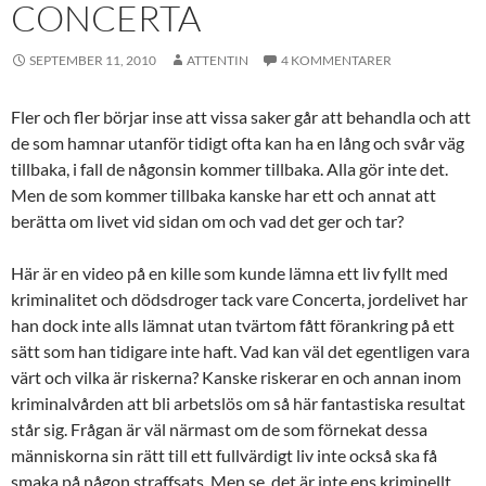
CONCERTA
SEPTEMBER 11, 2010
ATTENTIN
4 KOMMENTARER
Fler och fler börjar inse att vissa saker går att behandla och att
de som hamnar utanför tidigt ofta kan ha en lång och svår väg
tillbaka, i fall de någonsin kommer tillbaka. Alla gör inte det.
Men de som kommer tillbaka kanske har ett och annat att
berätta om livet vid sidan om och vad det ger och tar?
Här är en video på en kille som kunde lämna ett liv fyllt med
kriminalitet och dödsdroger tack vare Concerta, jordelivet har
han dock inte alls lämnat utan tvärtom fått förankring på ett
sätt som han tidigare inte haft. Vad kan väl det egentligen vara
värt och vilka är riskerna? Kanske riskerar en och annan inom
kriminalvården att bli arbetslös om så här fantastiska resultat
står sig. Frågan är väl närmast om de som förnekat dessa
människorna sin rätt till ett fullvärdigt liv inte också ska få
smaka på någon straffsats. Men se, det är inte ens kriminellt