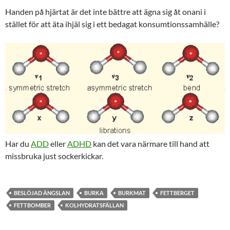
Handen på hjärtat är det inte bättre att ägna sig åt onani i
stället för att äta ihjäl sig i ett bedagat konsumtionssamhälle?
Har du
ADD
eller
ADHD
kan det vara närmare till hand att
missbruka just sockerkickar.
BESLÖJAD ÄNGSLAN
BURKA
BURKMAT
FETTBERGET
FETTBOMBER
KOLHYDRATSFÄLLAN