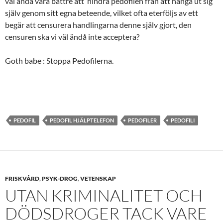
väl ändå vara bättre att hindra pedofilen från att hänga ut sig
själv genom sitt egna beteende, vilket ofta eterföljs av ett
begär att censurera handlingarna denne själv gjort, den
censuren ska vi väl ändå inte acceptera?
Goth babe : Stoppa Pedofilerna.
PEDOFIL
PEDOFIL HJÄLPTELEFON
PEDOFILER
PEDOFILI
FRISKVÅRD
,
PSYK-DROG
,
VETENSKAP
UTAN KRIMINALITET OCH
DÖDSDROGER TACK VARE