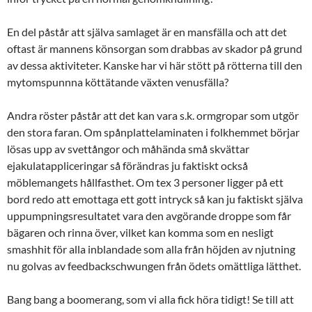
En del påstår att själva samlaget är en mansfälla och att det
oftast är mannens könsorgan som drabbas av skador på grund
av dessa aktiviteter. Kanske har vi här stött på rötterna till den
mytomspunnna köttätande växten venusfälla?
Andra röster påstår att det kan vara s.k. ormgropar som utgör
den stora faran. Om spånplattelaminaten i folkhemmet börjar
lösas upp av svettångor och måhända små skvättar
ejakulatappliceringar så förändras ju faktiskt också
möblemangets hållfasthet. Om tex 3 personer ligger på ett
bord redo att emottaga ett gott intryck så kan ju faktiskt själva
uppumpningsresultatet vara den avgörande droppe som får
bägaren och rinna över, vilket kan komma som en nesligt
smashhit för alla inblandade som alla från höjden av njutning
nu golvas av feedbackschwungen från ödets omättliga lätthet.
Bang bang a boomerang, som vi alla fick höra tidigt! Se till att