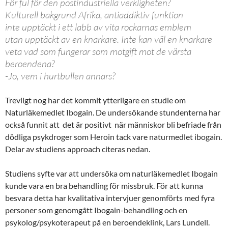
För ful för den postindustriella verkligheten?
Kulturell bakgrund Afrika, antiaddiktiv funktion
inte upptäckt i ett labb av vita rockarnas emblem
utan upptäckt av en knarkare. Inte kan väl en knarkare
veta vad som fungerar som motgift mot de värsta
beroendena?
-Jo, vem i hurtbullen annars?
Trevligt nog har det kommit ytterligare en studie om
Naturläkemedlet Ibogain. De undersökande stundenterna har
också funnit att det är positivt när människor bli befriade från
dödliga psykdroger som Heroin tack vare naturmedlet ibogain.
Delar av studiens approach citeras nedan.
Studiens syfte var att undersöka om naturläkemedlet Ibogain
kunde vara en bra behandling för missbruk. För att kunna
besvara detta har kvalitativa intervjuer genomförts med fyra
personer som genomgått Ibogain-behandling och en
psykolog/psykoterapeut på en beroendeklink, Lars Lundell.