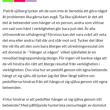
Patrik sjöberg tycker att de som inte är beredda att göra något
åt problemen lika gärna kan avgå. Tja lika självklart är det att
det är beteendet som hänger ut en person, andra som vittnar
om vad som hänt i verkligheten gör bara just det. Är alla
vittnesmål en uthängning? Förvisso kan det vara svårt att veta
det ena eller andra i fall där ord står mot ord. Tycker det låter
lite väl illa att den som bara återger ett utredningsresulat om
ett domslut är -”Hänger ut någon” vilket självfallet är en
renodlad begreppsmässig design. För ingen vill kankse säga att
de vill hindra din rätt att återge resultat från verkligheten i
verkligheten. Dvs visa hur en pedofil genom sitt egna beteende
hängt ut sig själv, då tycker jag det låter långt bättre om
pedofilerna hindras från att hänga ut sig själva genom sitt egna
beteenden.
4 Hur hindrar vi att pedofiler hänger ut sig själva genom sitt
beteende? Med påföljande hysteriska censurbegär av domslut