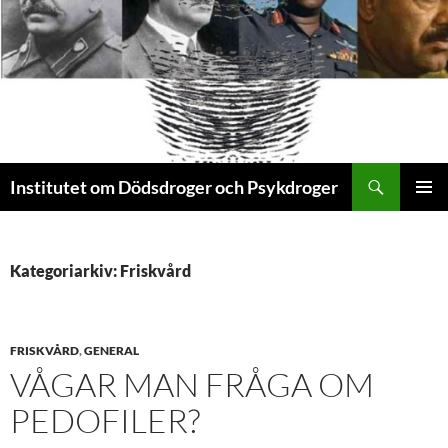
Sök
Institutet om Dödsdroger och Psykdroger
HOPPA
PRIMÄR
TILL
MENY
INNEHÅLL
Kategoriarkiv: Friskvård
FRISKVÅRD
,
GENERAL
VÅGAR MAN FRÅGA OM
PEDOFILER?