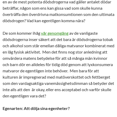
en av de mest potenta dödsdrogerna vad gäller antalet dödar
beträffar, någon som ens kan gissa vad som skulle kunna
överträffa den överdrivna matkonsumtionen som den ultimata
dödsdrogen? Vad kan egentligen komma nära?
De som kommer ihåg
vår genomgång
av de vanligaste
dödsdrogerna inser säkert att det bara är dödsdrogerna tobak
och alkohol som står emellan dåliga matvanor kombinerat med
en låg fysisk aktivitet. Men det finns nog stor anledning att
omvärdera matens betydelse för att så många män kvinnor
och barn dör en alldeles för tidig död genom att lyxkonsumera
matvaror de egentligen inte behöver. Men bara för att
kulturen är impregnerad med matöverskottet och fettberget
som den vardagsaktiga vanemässighetsdimman så betyder det
inte alls att den är okay, eller ens acceptabel och varför skulle
den egentligen vara det?
Egenarten: Att dölja sina egenheter?