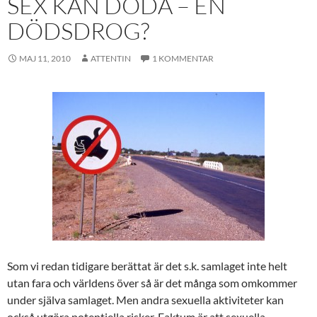
SEX KAN DÖDA – EN
DÖDSDROG?
MAJ 11, 2010
ATTENTIN
1 KOMMENTAR
Som vi redan tidigare berättat är det s.k. samlaget inte helt
utan fara och världens över så är det många som omkommer
under själva samlaget. Men andra sexuella aktiviteter kan
också utgöra potentiella risker. Faktum är att sexuella