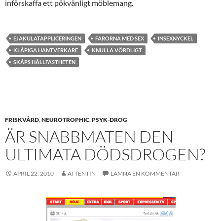
införskaffa ett pökvänligt möblemang.
EJAKULATAPPLICERINGEN
FARORNA MED SEX
INSEXNYCKEL
KLÅPIGA HANTVERKARE
KNULLA VÖRDLIGT
SKÅPS HÅLLFASTHETEN
FRISKVÅRD
,
NEUROTROPHIC
,
PSYK-DROG
ÄR SNABBMATEN DEN
ULTIMATA DÖDSDROGEN?
APRIL 22, 2010
ATTENTIN
LÄMNA EN KOMMENTAR