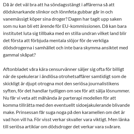
Då är det väl bra att ha söndagsstängt i affärerna så att
dödsknarkande slinkor och lönnfeta gubbar går in och
vanemässigt köper sina droger? Dagen har tagit upp saken
som nu kan bli ett ärende för EU-kommissionen. Då kan bara
institutet luta sig tillbaka med en stilla undran vilket land blir
det första att förbjuda mentala slöjor för de verkliga
dödsdrogerna i samhället och inte bara skymma ansiktet med
gammal skåpat?
Aftonbladet våra kära censurvänner säljer sig ofta för billigt
när de spekulerar i ändlösa otrohetsaffärer samtidigt som de
skickligt är djupt otrogna mot den seriösa journalistikens
syften, för det handlar tydligen om sex för att sälja lösnummer.
Nu får vi veta att måhända är parterapi modellen för att
komma tillrätta med den eventuellt sidoejakulerande blivande
make. Prinsessan får suga noga på den karamellen om det är
vad hon vill ha. För visst verkar skvaller vara viktigt. Men länka
till seriösa artiklar om dödsdroger det verkar vara svårare.