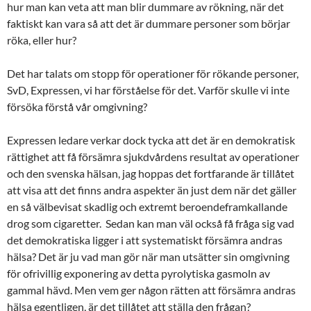
hur man kan veta att man blir dummare av rökning, när det
faktiskt kan vara så att det är dummare personer som börjar
röka, eller hur?
Det har talats om stopp för operationer för rökande personer,
SvD, Expressen, vi har förståelse för det. Varför skulle vi inte
försöka förstå vår omgivning?
Expressen ledare verkar dock tycka att det är en demokratisk
rättighet att få försämra sjukdvårdens resultat av operationer
och den svenska hälsan, jag hoppas det fortfarande är tillåtet
att visa att det finns andra aspekter än just dem när det gäller
en så välbevisat skadlig och extremt beroendeframkallande
drog som cigaretter. Sedan kan man väl också få fråga sig vad
det demokratiska ligger i att systematiskt försämra andras
hälsa? Det är ju vad man gör när man utsätter sin omgivning
för ofrivillig exponering av detta pyrolytiska gasmoln av
gammal hävd. Men vem ger någon rätten att försämra andras
hälsa egentligen, är det tillåtet att ställa den frågan?