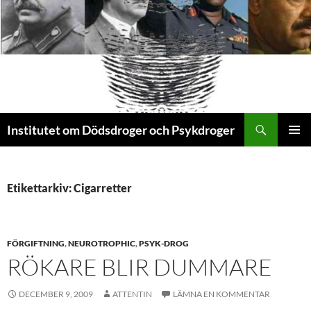
Sök
Institutet om Dödsdroger och Psykdroger
HOPPA
PRIMÄR
TILL
MENY
INNEHÅLL
Etikettarkiv: Cigarretter
FÖRGIFTNING
,
NEUROTROPHIC
,
PSYK-DROG
RÖKARE BLIR DUMMARE
DECEMBER 9, 2009
ATTENTIN
LÄMNA EN KOMMENTAR