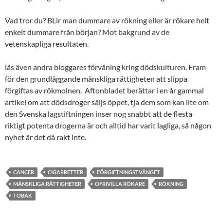
Vad tror du? BLir man dummare av rökning eller är rökare helt
enkelt dummare från början? Mot bakgrund av de
vetenskapliga resultaten.
läs även andra bloggares förvåning kring dödskulturen. Fram
för den grundläggande mänskliga rättigheten att slippa
förgiftas av rökmolnen. Aftonbladet berättar i en år gammal
artikel om att dödsdroger säljs öppet, tja dem som kan lite om
den Svenska lagstiftningen inser nog snabbt att de flesta
riktigt potenta drogerna är och alltid har varit lagliga, så någon
nyhet är det då rakt inte.
CANCER
CIGARRETTER
FÖRGIFTNINGSTVÅNGET
MÄNSKLIGA RÄTTIGHETER
OFRIVILLA RÖKARE
RÖKNING
TOBAK