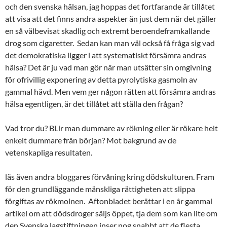
och den svenska hälsan, jag hoppas det fortfarande är tillåtet
att visa att det finns andra aspekter än just dem när det gäller
en så välbevisat skadlig och extremt beroendeframkallande
drog som cigaretter. Sedan kan man väl också få fråga sig vad
det demokratiska ligger i att systematiskt försämra andras
hälsa? Det är ju vad man gör när man utsätter sin omgivning
för ofrivillig exponering av detta pyrolytiska gasmoln av
gammal hävd. Men vem ger någon rätten att försämra andras
hälsa egentligen, är det tillåtet att ställa den frågan?
Vad tror du? BLir man dummare av rökning eller är rökare helt
enkelt dummare från början? Mot bakgrund av de
vetenskapliga resultaten.
läs även andra bloggares förvåning kring dödskulturen. Fram
för den grundläggande mänskliga rättigheten att slippa
förgiftas av rökmolnen. Aftonbladet berättar i en år gammal
artikel om att dödsdroger säljs öppet, tja dem som kan lite om
den Svenska lagstiftningen inser nog snabbt att de flesta