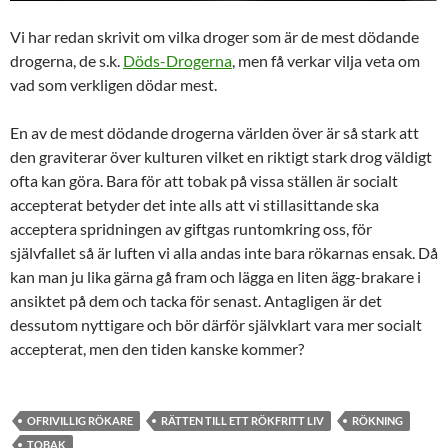
Vi har redan skrivit om vilka droger som är de mest dödande
drogerna, de s.k.
Döds-Drogerna
, men få verkar vilja veta om
vad som verkligen dödar mest.
En av de mest dödande drogerna världen över är så stark att
den graviterar över kulturen vilket en riktigt stark drog väldigt
ofta kan göra. Bara för att tobak på vissa ställen är socialt
accepterat betyder det inte alls att vi stillasittande ska
acceptera spridningen av giftgas runtomkring oss, för
självfallet så är luften vi alla andas inte bara rökarnas ensak. Då
kan man ju lika gärna gå fram och lägga en liten ägg-brakare i
ansiktet på dem och tacka för senast. Antagligen är det
dessutom nyttigare och bör därför självklart vara mer socialt
accepterat, men den tiden kanske kommer?
OFRIVILLIG RÖKARE
RÄTTEN TILL ETT RÖKFRITT LIV
RÖKNING
TOBAK