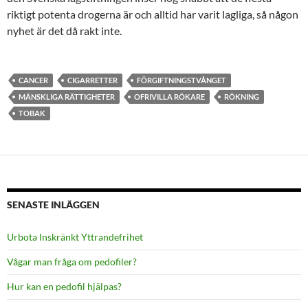
riktigt potenta drogerna är och alltid har varit lagliga, så någon
nyhet är det då rakt inte.
CANCER
CIGARRETTER
FÖRGIFTNINGSTVÅNGET
MÄNSKLIGA RÄTTIGHETER
OFRIVILLA RÖKARE
RÖKNING
TOBAK
SENASTE INLÄGGEN
Urbota Inskränkt Yttrandefrihet
Vågar man fråga om pedofiler?
Hur kan en pedofil hjälpas?