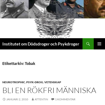
Sök
Institutet om Dödsdroger och Psykdroger
HOPPA
PRIMÄR
TILL
MENY
INNEHÅLL
Etikettarkiv: Tobak
NEUROTROPHIC
,
PSYK-DROG
,
VETENSKAP
BLI EN RÖKFRI MÄNNISKA
JANUARI 2, 2010
ATTENTIN
1 KOMMENTAR