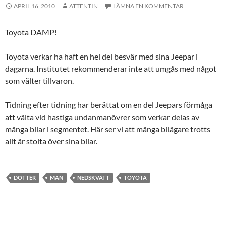
APRIL 16, 2010
ATTENTIN
LÄMNA EN KOMMENTAR
Toyota DAMP!
Toyota verkar ha haft en hel del besvär med sina Jeepar i
dagarna. Institutet rekommenderar inte att umgås med något
som välter tillvaron.
Tidning efter tidning har berättat om en del Jeepars förmåga
att välta vid hastiga undanmanövrer som verkar delas av
många bilar i segmentet. Här ser vi att många bilägare trotts
allt är stolta över sina bilar.
DOTTER
MAN
NEDSKVÄTT
TOYOTA