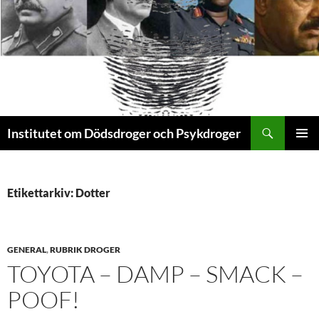
Sök
Institutet om Dödsdroger och Psykdroger
HOPPA
PRIMÄR
TILL
MENY
INNEHÅLL
Etikettarkiv: Dotter
GENERAL
,
RUBRIK DROGER
TOYOTA – DAMP – SMACK –
POOF!