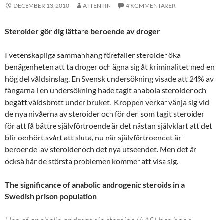
DECEMBER 13, 2010
ATTENTIN
4 KOMMENTARER
Steroider gör dig lättare beroende av droger
I vetenskapliga sammanhang förefaller steroider öka
benägenheten att ta droger och ägna sig åt kriminalitet med en
hög del våldsinslag. En Svensk undersökning visade att 24% av
fångarna i en undersökning hade tagit anabola steroider och
begått våldsbrott under bruket. Kroppen verkar vänja sig vid
de nya nivåerna av steroider och för den som tagit steroider
för att få bättre självförtroende är det nästan självklart att det
blir oerhört svårt att sluta, nu när självförtroendet är
beroende av steroider och det nya utseendet. Men det är
också här de största problemen kommer att visa sig.
The significance of anabolic androgenic steroids in a
Swedish prison population
Use of anabolic androgenic steroids (AAS) has been