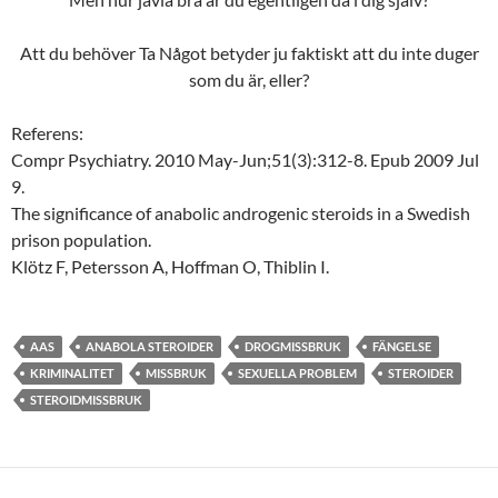
Att du behöver Ta Något betyder ju faktiskt att du inte duger
som du är, eller?
Referens:
Compr Psychiatry. 2010 May-Jun;51(3):312-8. Epub 2009 Jul
9.
The significance of anabolic androgenic steroids in a Swedish
prison population.
Klötz F, Petersson A, Hoffman O, Thiblin I.
AAS
ANABOLA STEROIDER
DROGMISSBRUK
FÄNGELSE
KRIMINALITET
MISSBRUK
SEXUELLA PROBLEM
STEROIDER
STEROIDMISSBRUK