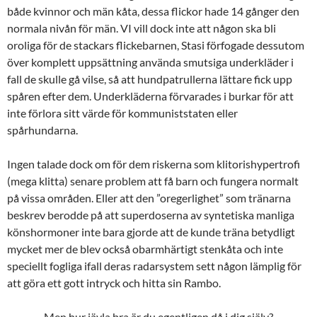
både kvinnor och män kåta, dessa flickor hade 14 gånger den
normala nivån för män. VI vill dock inte att någon ska bli
oroliga för de stackars flickebarnen, Stasi förfogade dessutom
över komplett uppsättning använda smutsiga underkläder i
fall de skulle gå vilse, så att hundpatrullerna lättare fick upp
spåren efter dem. Underkläderna förvarades i burkar för att
inte förlora sitt värde för kommuniststaten eller
spårhundarna.
Ingen talade dock om för dem riskerna som klitorishypertrofi
(mega klitta) senare problem att få barn och fungera normalt
på vissa områden. Eller att den ”oregerlighet” som tränarna
beskrev berodde på att superdoserna av syntetiska manliga
könshormoner inte bara gjorde att de kunde träna betydligt
mycket mer de blev också obarmhärtigt stenkåta och inte
speciellt fogliga ifall deras radarsystem sett någon lämplig för
att göra ett gott intryck och hitta sin Rambo.
Men hur jävla bra är du egentligen då i dig själv?