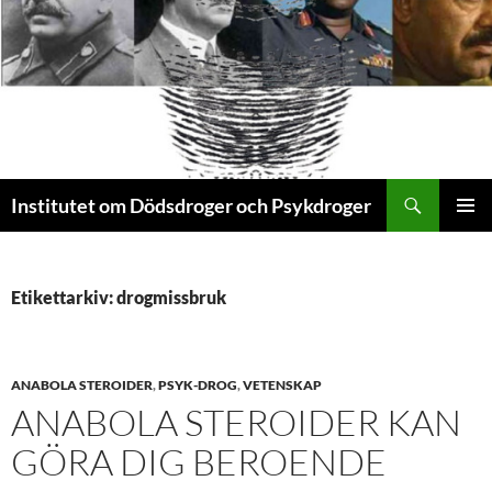
Sök
Institutet om Dödsdroger och Psykdroger
HOPPA
PRIMÄR
TILL
MENY
INNEHÅLL
Etikettarkiv: drogmissbruk
ANABOLA STEROIDER
,
PSYK-DROG
,
VETENSKAP
ANABOLA STEROIDER KAN
GÖRA DIG BEROENDE