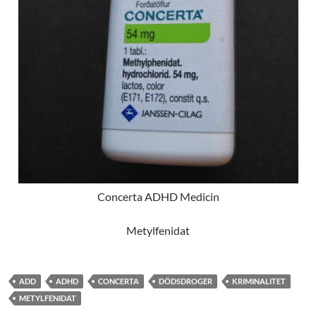
Concerta ADHD Medicin
Metylfenidat
ADD
ADHD
CONCERTA
DÖDSDROGER
KRIMINALITET
METYLFENIDAT