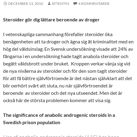
DECEMBER 13, 2010
ATTENTIN
4 KOMMENTARER
Steroider gör dig lättare beroende av droger
I vetenskapliga sammanhang förefaller steroider öka
benägenheten att ta droger och ägna sig åt kriminalitet med en
hög del våldsinslag. En Svensk undersökning visade att 24% av
fångarna i en undersökning hade tagit anabola steroider och
begått våldsbrott under bruket. Kroppen verkar vänja sig vid
de nya nivåerna av steroider och för den som tagit steroider
för att få bättre självförtroende är det nästan självklart att det
blir oerhört svårt att sluta, nu när självförtroendet är
beroende av steroider och det nya utseendet. Men det är
också här de största problemen kommer att visa sig.
The significance of anabolic androgenic steroids in a
Swedish prison population
Use of anabolic androgenic steroids (AAS) has been