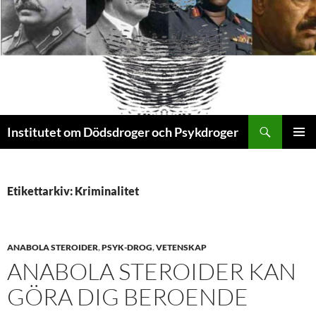
Sök
Institutet om Dödsdroger och Psykdroger
HOPPA
PRIMÄR
TILL
MENY
INNEHÅLL
Etikettarkiv: Kriminalitet
ANABOLA STEROIDER
,
PSYK-DROG
,
VETENSKAP
ANABOLA STEROIDER KAN
GÖRA DIG BEROENDE