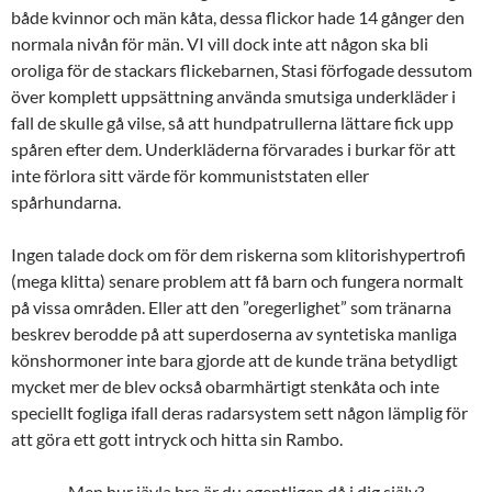
både kvinnor och män kåta, dessa flickor hade 14 gånger den
normala nivån för män. VI vill dock inte att någon ska bli
oroliga för de stackars flickebarnen, Stasi förfogade dessutom
över komplett uppsättning använda smutsiga underkläder i
fall de skulle gå vilse, så att hundpatrullerna lättare fick upp
spåren efter dem. Underkläderna förvarades i burkar för att
inte förlora sitt värde för kommuniststaten eller
spårhundarna.
Ingen talade dock om för dem riskerna som klitorishypertrofi
(mega klitta) senare problem att få barn och fungera normalt
på vissa områden. Eller att den ”oregerlighet” som tränarna
beskrev berodde på att superdoserna av syntetiska manliga
könshormoner inte bara gjorde att de kunde träna betydligt
mycket mer de blev också obarmhärtigt stenkåta och inte
speciellt fogliga ifall deras radarsystem sett någon lämplig för
att göra ett gott intryck och hitta sin Rambo.
Men hur jävla bra är du egentligen då i dig själv?