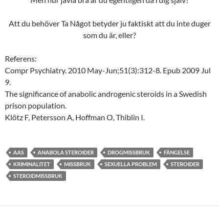
Att du behöver Ta Något betyder ju faktiskt att du inte duger
som du är, eller?
Referens:
Compr Psychiatry. 2010 May-Jun;51(3):312-8. Epub 2009 Jul
9.
The significance of anabolic androgenic steroids in a Swedish
prison population.
Klötz F, Petersson A, Hoffman O, Thiblin I.
AAS
ANABOLA STEROIDER
DROGMISSBRUK
FÄNGELSE
KRIMINALITET
MISSBRUK
SEXUELLA PROBLEM
STEROIDER
STEROIDMISSBRUK