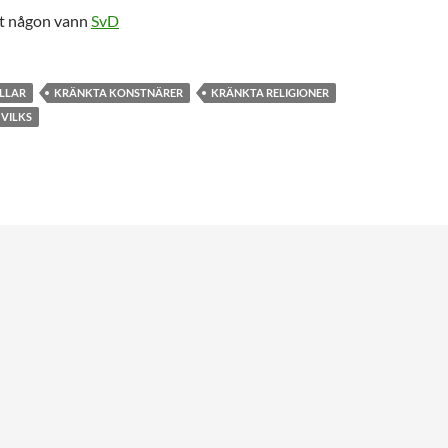
att någon vann
SvD
LLAR
KRÄNKTA KONSTNÄRER
KRÄNKTA RELIGIONER
VILKS