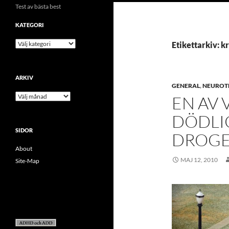
Test av bästa best
KATEGORI
kategori
Etikettarkiv: k
ARKIV
GENERAL
,
NEUROT
arkiv
EN AV 
DÖDLI
SIDOR
DROGE
About
MAJ 12, 2010
Site-Map