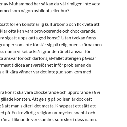
er av Muhammed har så kan du väl rimligen inte veta
mmed som någon avbildat, eller hur?
tsatt för en konstnärlig kulturbomb och fick veta att
klar ofta kan vara provocerande och chockerande,
ära sig att uppskatta god konst? Utan tvekan finns
rupper som inte förstår sig på religionens kärna men
ess namn vilket också i grunden är ett ansvar för
ta ansvar för och därför självfallet återigen påvisar
rmast tidlösa ansvarslöshet inför problemen de
ts allt kära vänner var det inte gud som kom med
Bra konst ska vara chockerande och upprörande så vi
gillade konsten. Att ge sig på polisen är dock ett
å att man skiter i det mesta. Knappast ett sätt att
på. En trovärdig religion tar mycket snabbt och
från all liknande verksamhet som sker i dess namn.