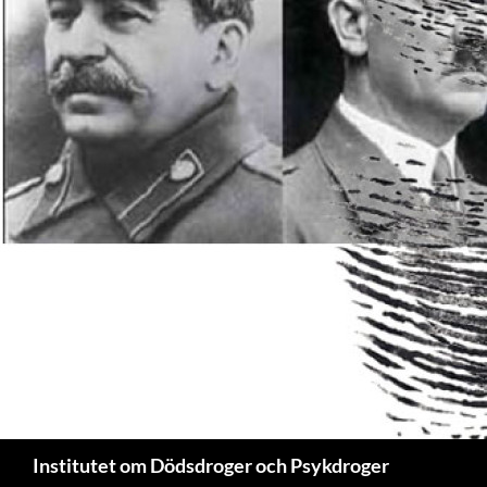
Sök
Institutet om Dödsdroger och Psykdroger