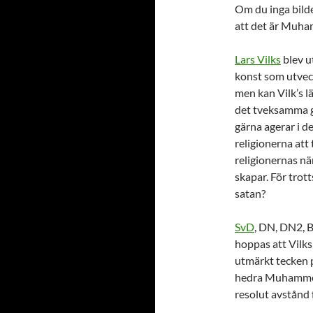
Om du inga bild
att det är Muha
Lars Vilks
blev u
konst som utvec
men kan Vilk’s l
det tveksamma g
gärna agerar i d
religionerna att 
religionernas nä
skapar. För trot
satan?
SvD
, DN, DN2, 
hoppas att Vilks 
utmärkt tecken p
hedra Muhammed 
resolut avstånd 