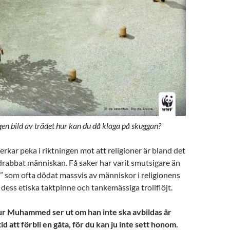
gen bild av trädet hur kan du då klaga på skuggan?
verkar peka i riktningen mot att religioner är bland det
drabbat människan. Få saker har varit smutsigare än
n” som ofta dödat massvis av människor i religionens
ess etiska taktpinne och tankemässiga trollflöjt.
r Muhammed ser ut om han inte ska avbildas är
d att förbli en gåta, för du kan ju inte sett honom.