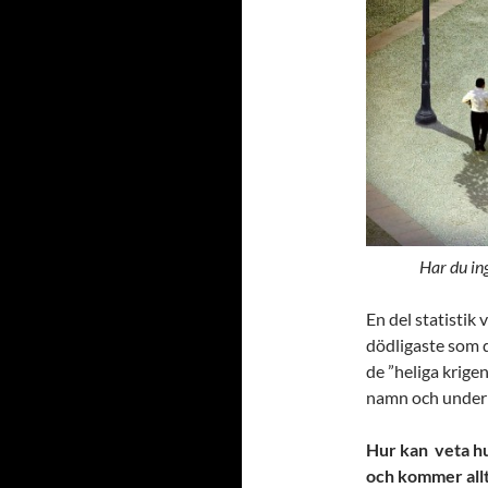
Har du in
En del statistik 
dödligaste som 
de ”heliga krige
namn och under d
Hur kan veta hu
och kommer allti