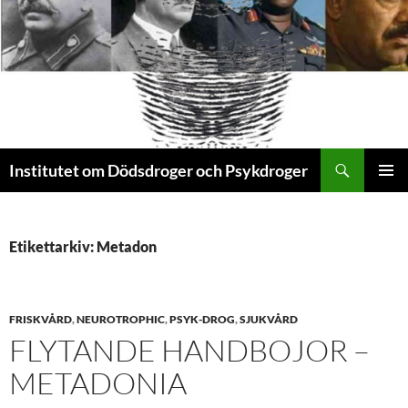
Sök
Institutet om Dödsdroger och Psykdroger
HOPPA
PRIMÄR
TILL
MENY
INNEHÅLL
Etikettarkiv: Metadon
FRISKVÅRD
,
NEUROTROPHIC
,
PSYK-DROG
,
SJUKVÅRD
FLYTANDE HANDBOJOR –
METADONIA