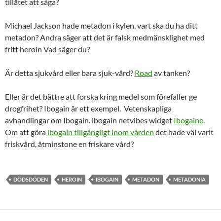
tillåtet att säga?
Michael Jackson hade metadon i kylen, vart ska du ha ditt
metadon? Andra säger att det är falsk medmänsklighet med
fritt heroin Vad säger du?
Är detta sjukvård eller bara sjuk-vård?
Road
av tanken?
Eller är det bättre att forska kring medel som förefaller ge
drogfrihet? Ibogain är ett exempel. Vetenskapliga
avhandlingar om Ibogain. ibogain netvibes widget
Ibogaine
.
Om att göra
ibogain tillgängligt inom vården
det hade väl varit
friskvård, åtminstone en friskare vård?
DÖDSDÖDEN
HEROIN
IBOGAIN
METADON
METADONIA