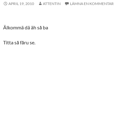
APRIL 19, 2010
ATTENTIN
LÄMNA EN KOMMENTAR
Älkommä dä äh så ba
Titta så fåru se.