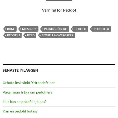
Varning för Peddot
BDNF
MISSBRUK
PATRIK SJÖBERG
PEDOFIL
PEDOFILER
PEDOFILI
PTSD
SEXUELLA ÖVERGREPP
SENASTE INLÄGGEN
Urbota Inskränkt Yttrandefrihet
Vågar man fråga om pedofiler?
Hur kan en pedofil hjälpas?
Kan en pedofil botas?