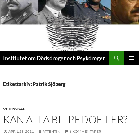
Sök
Institutet om Dödsdroger och Psykdroger
HOPPA
PRIMÄR
TILL
MENY
INNEHÅLL
Etikettarkiv: Patrik Sjöberg
VETENSKAP
KAN ALLA BLI PEDOFILER?
APRIL 28, 2011
ATTENTIN
6 KOMMENTARER