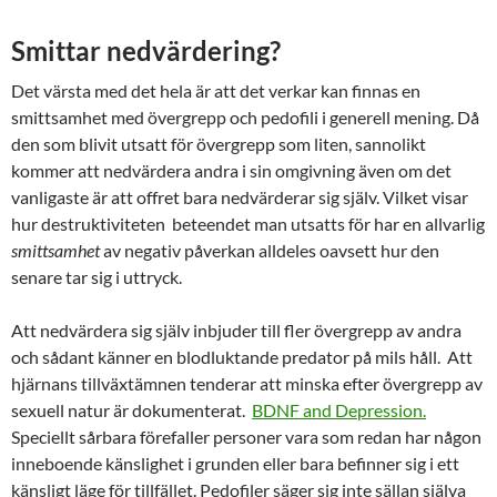
Smittar nedvärdering?
Det värsta med det hela är att det verkar kan finnas en
smittsamhet med övergrepp och pedofili i generell mening. Då
den som blivit utsatt för övergrepp som liten, sannolikt
kommer att nedvärdera andra i sin omgivning även om det
vanligaste är att offret bara nedvärderar sig själv. Vilket visar
hur destruktiviteten beteendet man utsatts för har en allvarlig
smittsamhet
av negativ påverkan alldeles oavsett hur den
senare tar sig i uttryck.
Att nedvärdera sig själv inbjuder till fler övergrepp av andra
och sådant känner en blodluktande predator på mils håll. Att
hjärnans tillväxtämnen tenderar att minska efter övergrepp av
sexuell natur är dokumenterat.
BDNF and Depression.
Speciellt sårbara förefaller personer vara som redan har någon
inneboende känslighet i grunden eller bara befinner sig i ett
känsligt läge för tillfället. Pedofiler säger sig inte sällan själva