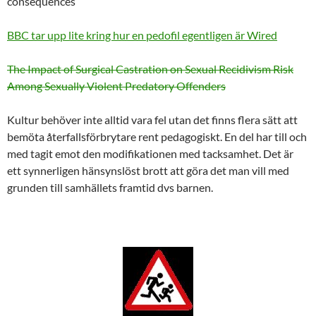
consequences
BBC tar upp lite kring hur en pedofil egentligen är Wired
The Impact of Surgical Castration on Sexual Recidivism Risk
Among Sexually Violent Predatory Offenders
Kultur behöver inte alltid vara fel utan det finns flera sätt att
bemöta återfallsförbrytare rent pedagogiskt. En del har till och
med tagit emot den modifikationen med tacksamhet. Det är
ett synnerligen hänsynslöst brott att göra det man vill med
grunden till samhällets framtid dvs barnen.