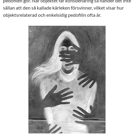
pedofilen gör. När objektet får könsbehåring så händer det inte
sällan att den så kallade kärleken försvinner, vilket visar hur
objektsrelaterad och enkelsidig pedofilin ofta är.