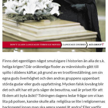
Finns det egentligen något smutsigare i historien än alla de s.k.
heliga krigen? Där oräkneliga floder av människoliv gått till
spillo i dödens käftar, på grund av en trosföreställning, om sin
egna guds överhöghet och den andras gruppens uppenbart
störda gudar eller guds uppfattning. Mycken falsk lovsång blir
det och allt har ett pris säger de besuttna, vad är priset för att
få dem att byta åsikt? Tidningen dagens ledar frågar om vi kan
lita på polisen, kanske skulle alla religiösa se lite i religionernas
backspegel innan man ska agera spegel åt andra? Eller varför