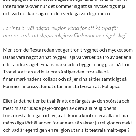
inte fundera över hur det kommer sig att så mycket tigs ihjäl
och vad det kan säga om den verkliga värdegrunden.
För inte är väl någon religion känd för att kämpa för
barnens rätt att slippa religiösa fördomar av något slag?
Men som de flesta redan vet ger tron trygghet och mycket som
låtsas vara något annat bygger i själva verket på tro av det ena
eller andra slaget. Finansmarknaden bygger i hög grad på tron.
Tror alla att en aktie är bra så stiger den, tror alla på
finansmarknadens kollaps och säljer sina aktier samtidigt så
kommer finanssystemet utan minsta tvekan att kollapsa.
Eller är det helt enkelt såhär att de fångats av den största och
mest missbrukade psyk-drogen av dem alla religionens
trosföreställningar och vilja att kunna kontrollera alla intima
mänskliga förhållanden för annars så saknar ju religionen makt
och vad är egentligen en religion utan sitt teatrala makt-spel?