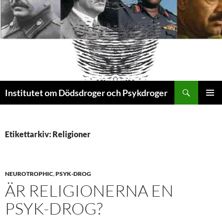
Sök
Institutet om Dödsdroger och Psykdroger
HOPPA
PRIMÄR
TILL
MENY
INNEHÅLL
Etikettarkiv: Religioner
NEUROTROPHIC
,
PSYK-DROG
ÄR RELIGIONERNA EN
PSYK-DROG?