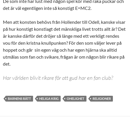
De som inte har lust med någon spel kör med raka puckar och
det är väl egentligen inte så konstigt E=MC2.
Men att konsten behövs från Hollender till Odell, kanske visar
på hur konstigt konstlagt det mänskliga livet trotts allt är? Det
är kanske därför det dröjer så länge med ett verkligt rendes
vou för den kristna knullpunken? För den som väljer lever på
hoppet och går sin egen väg och har egen hjärna ska alltid
utmålas som fan och svikare, frågan är om någon blir rikare på
det.
Har världen blivit rikare för att gud har en fan club?
BARNENS RÄTT
HELIGA KRIG
OHELIGHET
RELIGIONER