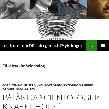
Sök
Institutet om Dödsdroger och Psykdroger
HOPPA
PRIMÄR
TILL
MENY
INNEHÅLL
Etikettarkiv: Scientologi
FÖRGIFTNING
,
GENERAL
,
NEUROTROPHIC
,
PSYK-DROG
,
RUBRIK
DROGER
,
SAMLAG
,
SEX
PÅTÄNDA SCIENTOLOGER I
KNARKCHOCK?