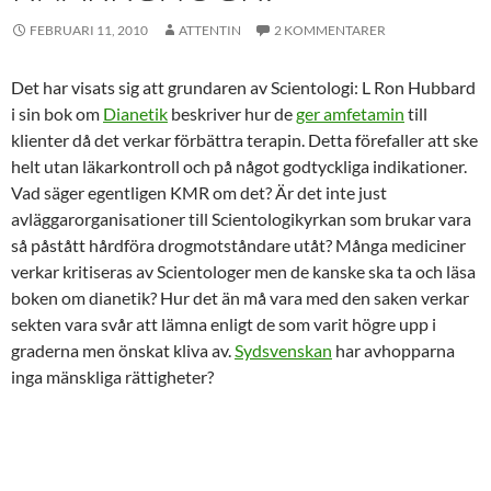
FEBRUARI 11, 2010
ATTENTIN
2 KOMMENTARER
Det har visats sig att grundaren av Scientologi: L Ron Hubbard
i sin bok om
Dianetik
beskriver hur de
ger amfetamin
till
klienter då det verkar förbättra terapin. Detta förefaller att ske
helt utan läkarkontroll och på något godtyckliga indikationer.
Vad säger egentligen KMR om det? Är det inte just
avläggarorganisationer till Scientologikyrkan som brukar vara
så påstått hårdföra drogmotståndare utåt? Många mediciner
verkar kritiseras av Scientologer men de kanske ska ta och läsa
boken om dianetik? Hur det än må vara med den saken verkar
sekten vara svår att lämna enligt de som varit högre upp i
graderna men önskat kliva av.
Sydsvenskan
har avhopparna
inga mänskliga rättigheter?