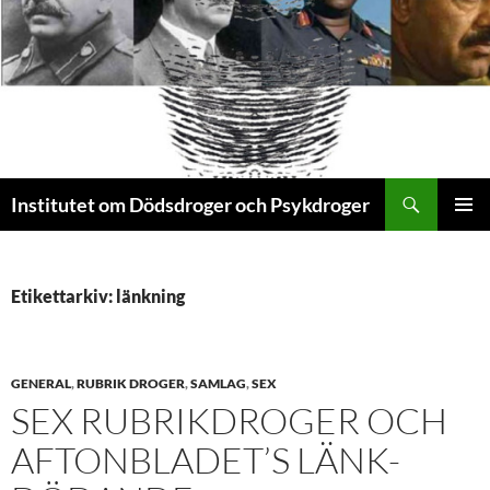
Sök
Institutet om Dödsdroger och Psykdroger
HOPPA
PRIMÄR
TILL
MENY
INNEHÅLL
Etikettarkiv: länkning
GENERAL
,
RUBRIK DROGER
,
SAMLAG
,
SEX
SEX RUBRIKDROGER OCH
AFTONBLADET’S LÄNK-