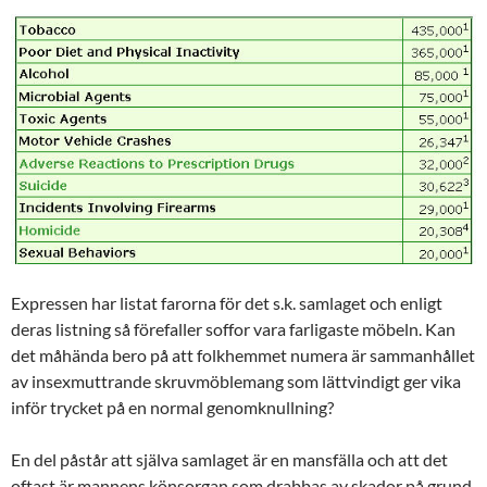
Expressen har listat farorna för det s.k. samlaget och enligt
deras listning så förefaller soffor vara farligaste möbeln. Kan
det måhända bero på att folkhemmet numera är sammanhållet
av insexmuttrande skruvmöblemang som lättvindigt ger vika
inför trycket på en normal genomknullning?
En del påstår att själva samlaget är en mansfälla och att det
oftast är mannens könsorgan som drabbas av skador på grund