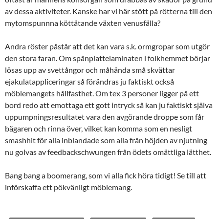
av dessa aktiviteter. Kanske har vi här stött på rötterna till den
mytomspunnna köttätande växten venusfälla?
Andra röster påstår att det kan vara s.k. ormgropar som utgör
den stora faran. Om spånplattelaminaten i folkhemmet börjar
lösas upp av svettångor och måhända små skvättar
ejakulatappliceringar så förändras ju faktiskt också
möblemangets hållfasthet. Om tex 3 personer ligger på ett
bord redo att emottaga ett gott intryck så kan ju faktiskt själva
uppumpningsresultatet vara den avgörande droppe som får
bägaren och rinna över, vilket kan komma som en nesligt
smashhit för alla inblandade som alla från höjden av njutning
nu golvas av feedbackschwungen från ödets omättliga lätthet.
Bang bang a boomerang, som vi alla fick höra tidigt! Se till att
införskaffa ett pökvänligt möblemang.