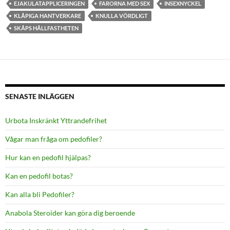
EJAKULATAPPLICERINGEN
FARORNA MED SEX
INSEXNYCKEL
KLÅPIGA HANTVERKARE
KNULLA VÖRDLIGT
SKÅPS HÅLLFASTHETEN
SENASTE INLÄGGEN
Urbota Inskränkt Yttrandefrihet
Vågar man fråga om pedofiler?
Hur kan en pedofil hjälpas?
Kan en pedofil botas?
Kan alla bli Pedofiler?
Anabola Steroider kan göra dig beroende