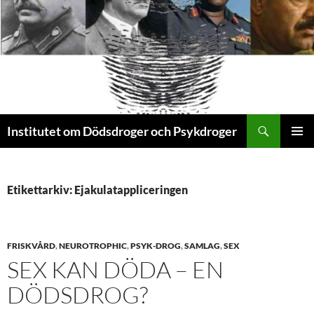
Sök
Institutet om Dödsdroger och Psykdroger
HOPPA
PRIMÄR
TILL
MENY
INNEHÅLL
Etikettarkiv: Ejakulatappliceringen
FRISKVÅRD
,
NEUROTROPHIC
,
PSYK-DROG
,
SAMLAG
,
SEX
SEX KAN DÖDA – EN
DÖDSDROG?