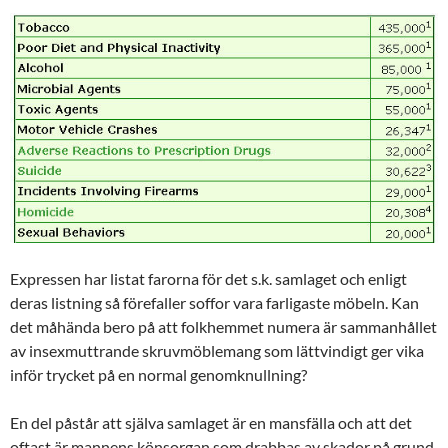
Expressen har listat farorna för det s.k. samlaget och enligt
deras listning så förefaller soffor vara farligaste möbeln. Kan
det måhända bero på att folkhemmet numera är sammanhållet
av insexmuttrande skruvmöblemang som lättvindigt ger vika
inför trycket på en normal genomknullning?
En del påstår att själva samlaget är en mansfälla och att det
oftast är mannens könsorgan som drabbas av skador på grund