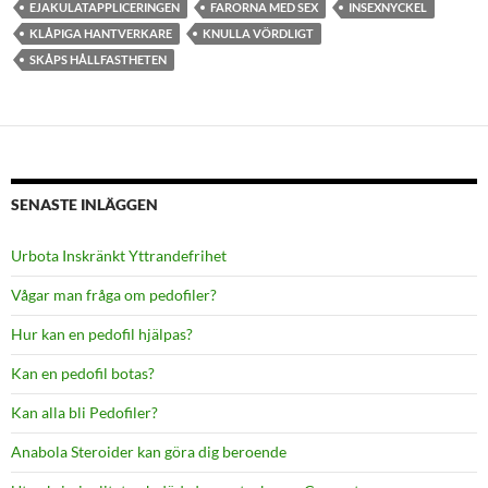
EJAKULATAPPLICERINGEN
FARORNA MED SEX
INSEXNYCKEL
KLÅPIGA HANTVERKARE
KNULLA VÖRDLIGT
SKÅPS HÅLLFASTHETEN
SENASTE INLÄGGEN
Urbota Inskränkt Yttrandefrihet
Vågar man fråga om pedofiler?
Hur kan en pedofil hjälpas?
Kan en pedofil botas?
Kan alla bli Pedofiler?
Anabola Steroider kan göra dig beroende