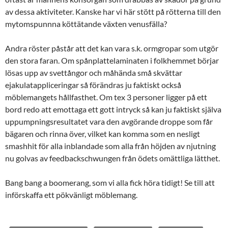
av dessa aktiviteter. Kanske har vi här stött på rötterna till den
mytomspunnna köttätande växten venusfälla?
Andra röster påstår att det kan vara s.k. ormgropar som utgör
den stora faran. Om spånplattelaminaten i folkhemmet börjar
lösas upp av svettångor och måhända små skvättar
ejakulatappliceringar så förändras ju faktiskt också
möblemangets hållfasthet. Om tex 3 personer ligger på ett
bord redo att emottaga ett gott intryck så kan ju faktiskt själva
uppumpningsresultatet vara den avgörande droppe som får
bägaren och rinna över, vilket kan komma som en nesligt
smashhit för alla inblandade som alla från höjden av njutning
nu golvas av feedbackschwungen från ödets omättliga lätthet.
Bang bang a boomerang, som vi alla fick höra tidigt! Se till att
införskaffa ett pökvänligt möblemang.