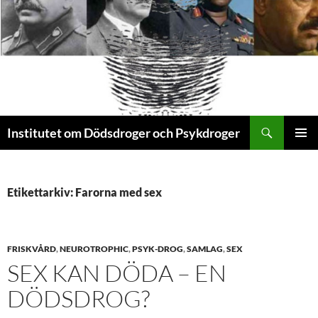
Sök
Institutet om Dödsdroger och Psykdroger
HOPPA
PRIMÄR
TILL
MENY
INNEHÅLL
Etikettarkiv: Farorna med sex
FRISKVÅRD
,
NEUROTROPHIC
,
PSYK-DROG
,
SAMLAG
,
SEX
SEX KAN DÖDA – EN
DÖDSDROG?