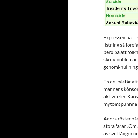
Expressen har lis
listning så före
bero på att fol
skruvmöblemang s
genomknullning
En del påstår att
mannens könsorg
aktiviteter. Kans
mytomspunnna k
Andra röster pås
stora faran. Om
av svettångor o