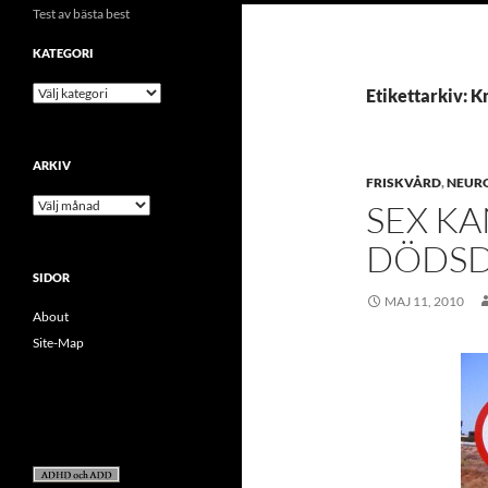
Test av bästa best
KATEGORI
kategori
Etikettarkiv: K
ARKIV
FRISKVÅRD
,
NEUR
arkiv
SEX KA
DÖDSD
SIDOR
MAJ 11, 2010
About
Site-Map