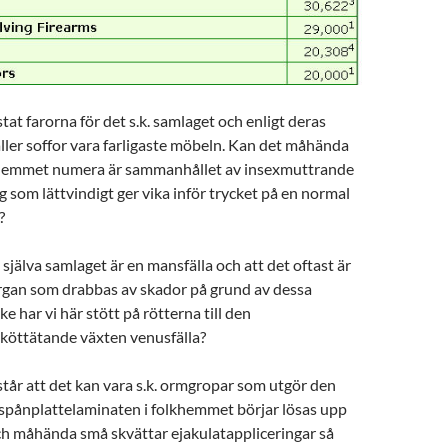
tat farorna för det s.k. samlaget och enligt deras
faller soffor vara farligaste möbeln. Kan det måhända
khemmet numera är sammanhållet av insexmuttrande
om lättvindigt ger vika inför trycket på en normal
?
 själva samlaget är en mansfälla och att det oftast är
an som drabbas av skador på grund av dessa
ke har vi här stött på rötterna till den
öttätande växten venusfälla?
tår att det kan vara s.k. ormgropar som utgör den
 spånplattelaminaten i folkhemmet börjar lösas upp
ch måhända små skvättar ejakulatappliceringar så