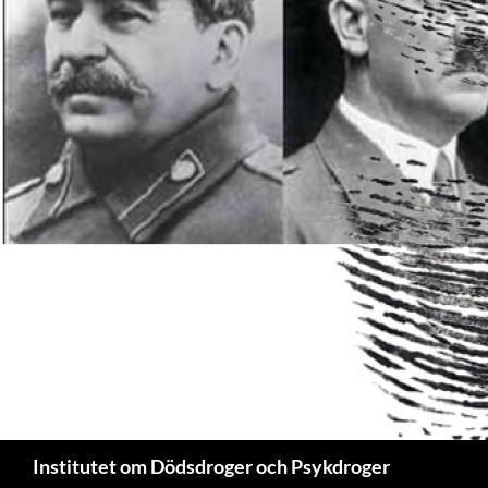
Sök
Institutet om Dödsdroger och Psykdroger