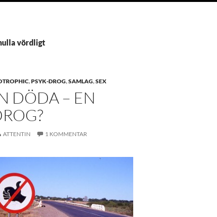
nulla vördligt
OTROPHIC
,
PSYK-DROG
,
SAMLAG
,
SEX
N DÖDA – EN
ROG?
ATTENTIN
1 KOMMENTAR