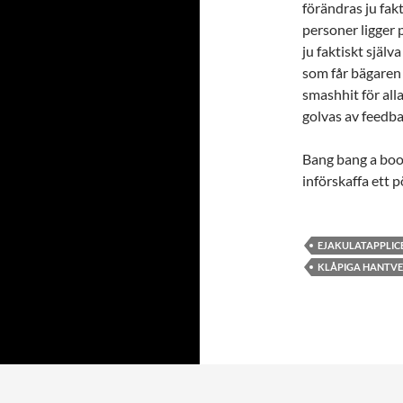
förändras ju fak
personer ligger 
ju faktiskt sjä
som får bägaren 
smashhit för all
golvas av feedb
Bang bang a boome
införskaffa ett
EJAKULATAPPLIC
KLÅPIGA HANTV