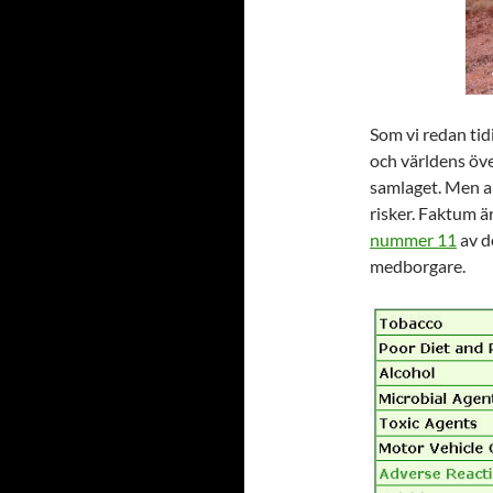
Som vi redan tidi
och världens öv
samlaget. Men an
risker. Faktum ä
nummer 11
av d
medborgare.