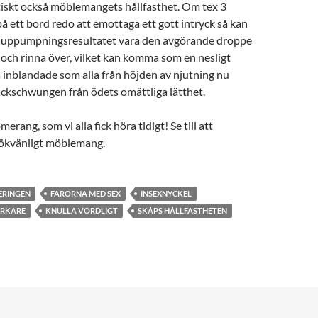
tiskt också möblemangets hållfasthet. Om tex 3
på ett bord redo att emottaga ett gott intryck så kan
lva uppumpningsresultatet vara den avgörande droppe
och rinna över, vilket kan komma som en nesligt
a inblandade som alla från höjden av njutning nu
ackschwungen från ödets omättliga lätthet.
rang, som vi alla fick höra tidigt! Se till att
 pökvänligt möblemang.
ERINGEN
FARORNA MED SEX
INSEXNYCKEL
ERKARE
KNULLA VÖRDLIGT
SKÅPS HÅLLFASTHETEN